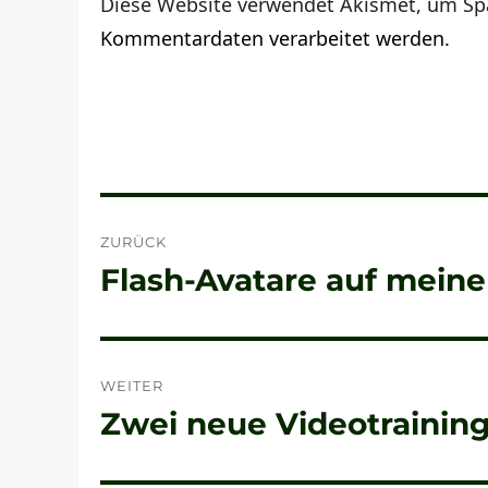
Diese Website verwendet Akismet, um Sp
Kommentardaten verarbeitet werden.
Beitragsnavigation
ZURÜCK
Flash-Avatare auf mein
Vorheriger
Beitrag:
WEITER
Zwei neue Videotrainin
Nächster
Beitrag: