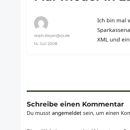
Ich bin mal 
Sparkassena
Autor
ralph.steyer@rjs.de
XML und ein
Veröffentlicht
14. Juli 2008
am
Schreibe einen Kommentar
Du musst
angemeldet
sein, um einen Ko