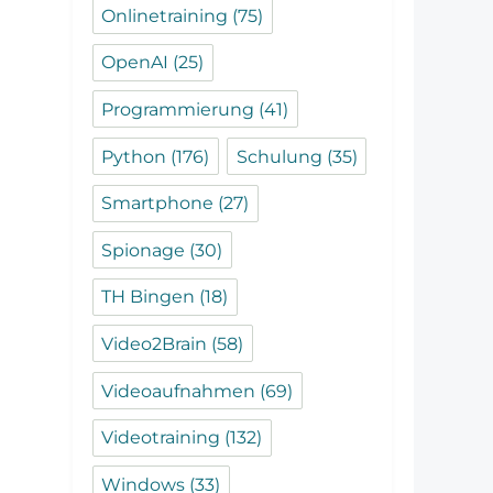
Onlinetraining
(75)
OpenAI
(25)
Programmierung
(41)
Python
(176)
Schulung
(35)
Smartphone
(27)
Spionage
(30)
TH Bingen
(18)
Video2Brain
(58)
Videoaufnahmen
(69)
Videotraining
(132)
Windows
(33)