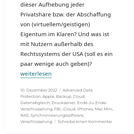
dieser Aufhebung jeder
Privatshäre bzw. der Abschaffung
von (virtuellem/geistigen)
Eigentum im Klaren? Und was ist
mit Nutzern außerhalb des
Rechtssystems der USA (soll es ein
paar wenige auch geben)?
„Ihr zuständiges FBI empfiehlt lokales NAS
weiterlesen
Veröffentlicht
Schlagwörter
10. Dezember 2022
Advanced Data
am
Protection
,
Apple
,
Backup
,
Cloud
,
Datenabgleich
,
Druckserver
,
Ende-zu-Ende-
Verschlüsselung
,
FBI
,
iCloud
,
iPhones
,
Mac Mini
,
NAS
,
Synchronisierungssoftware
,
zu
Verschlüsselung
Schreibe einen Kommentar
Ihr
zuständige