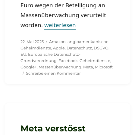
Euro wegen der Beteiligung an
Massenüberwachung verurteilt
„5 Jahre DSGVO und Rekordstraf
worden.
weiterlesen
Veröffentlicht
Schlagwörter
22. Mai 2023
Amazon
,
angloamerikanische
am
Geheimdienste
,
Apple
,
Datenschutz
,
DSGVO
,
EU
,
Europäische Datenschutz-
Grundverordnung
,
Facebook
,
Geheimdienste
,
Google+
,
Massenüberwachung
,
Meta
,
Microsoft
zu
Schreibe einen Kommentar
5
Jahre
DSGVO
und
Rekordstrafe
gegen
Facebook
Meta verstösst