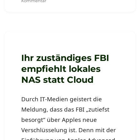
zu
Kommentar
Meta
verstösst
gegen
EU-
Datenschutzrichtlinien
bzw.
am
Morgen
Ihr zuständiges FBI
geht
empfiehlt lokales
die
Sonne
NAS statt Cloud
auf
Durch IT-Medien geistert die
Meldung, dass das FBI „zutiefst
besorgt“ über Apples neue
Verschlüsselung ist. Denn mit der