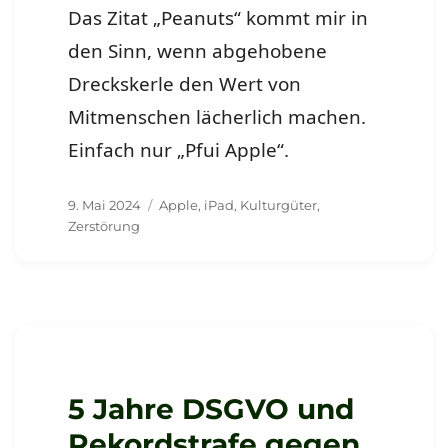
Das Zitat „Peanuts“ kommt mir in
den Sinn, wenn abgehobene
Dreckskerle den Wert von
Mitmenschen lächerlich machen.
Einfach nur „Pfui Apple“.
Veröffentlicht
Schlagwörter
9. Mai 2024
Apple
,
iPad
,
Kulturgüter
,
am
Zerstörung
5 Jahre DSGVO und
Rekordstrafe gegen