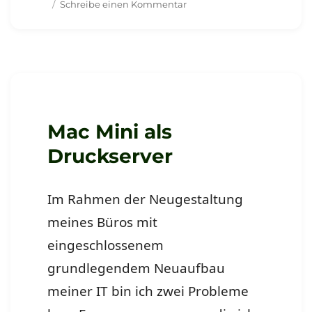
zu
Schreibe einen Kommentar
Mein
Gerät
finden
–
oder
besser
nicht?
Mac Mini als
Druckserver
Im Rahmen der Neugestaltung
meines Büros mit
eingeschlossenem
grundlegendem Neuaufbau
meiner IT bin ich zwei Probleme