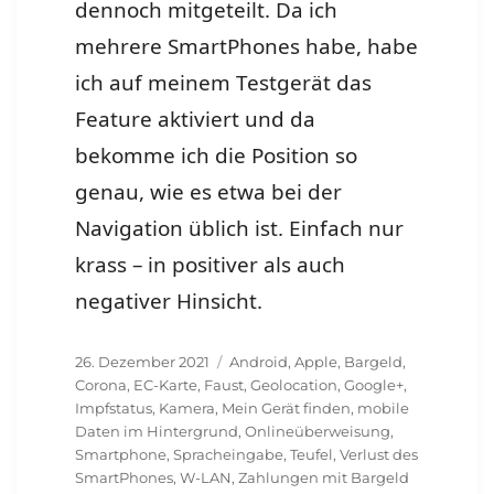
dennoch mitgeteilt. Da ich
mehrere SmartPhones habe, habe
ich auf meinem Testgerät das
Feature aktiviert und da
bekomme ich die Position so
genau, wie es etwa bei der
Navigation üblich ist. Einfach nur
krass – in positiver als auch
negativer Hinsicht.
Veröffentlicht
Schlagwörter
26. Dezember 2021
Android
,
Apple
,
Bargeld
,
am
Corona
,
EC-Karte
,
Faust
,
Geolocation
,
Google+
,
Impfstatus
,
Kamera
,
Mein Gerät finden
,
mobile
Daten im Hintergrund
,
Onlineüberweisung
,
Smartphone
,
Spracheingabe
,
Teufel
,
Verlust des
SmartPhones
,
W-LAN
,
Zahlungen mit Bargeld