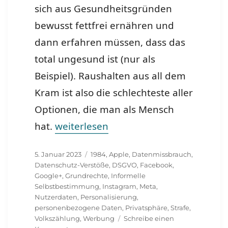
sich aus Gesundheitsgründen
bewusst fettfrei ernähren und
dann erfahren müssen, dass das
total ungesund ist (nur als
Beispiel). Raushalten aus all dem
Kram ist also die schlechteste aller
Optionen, die man als Mensch
„Meta verstösst gegen EU-Datenschut
hat.
weiterlesen
Veröffentlicht
Schlagwörter
5. Januar 2023
1984
,
Apple
,
Datenmissbrauch
,
am
Datenschutz-Verstöße
,
DSGVO
,
Facebook
,
Google+
,
Grundrechte
,
Informelle
Selbstbestimmung
,
Instagram
,
Meta
,
Nutzerdaten
,
Personalisierung
,
personenbezogene Daten
,
Privatsphäre
,
Strafe
,
Volkszählung
,
Werbung
Schreibe einen