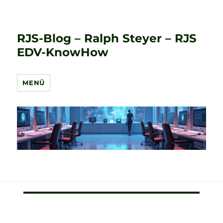
RJS-Blog – Ralph Steyer – RJS
EDV-KnowHow
MENÜ