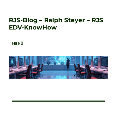
RJS-Blog – Ralph Steyer – RJS
EDV-KnowHow
MENÜ