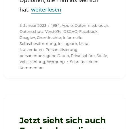
„Meta verstösst gegen EU-Datenschut
hat.
weiterlesen
Veröffentlicht
Schlagwörter
5. Januar 2023
1984
,
Apple
,
Datenmissbrauch
,
am
Datenschutz-Verstöße
,
DSGVO
,
Facebook
,
Google+
,
Grundrechte
,
Informelle
Selbstbestimmung
,
Instagram
,
Meta
,
Nutzerdaten
,
Personalisierung
,
personenbezogene Daten
,
Privatsphäre
,
Strafe
,
Volkszählung
,
Werbung
Schreibe einen
zu
Kommentar
Meta
verstösst
gegen
EU-
Datenschutzrichtlinien
bzw.
am
Morgen
Jetzt sieht sich auch
geht
die