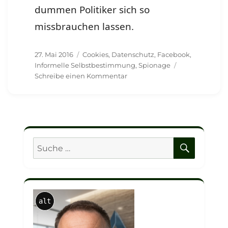
dummen Politiker sich so
missbrauchen lassen.
Veröffentlicht
Schlagwörter
27. Mai 2016
Cookies
,
Datenschutz
,
Facebook
,
am
Informelle Selbstbestimmung
,
Spionage
zu
Schreibe einen Kommentar
Jetzt
sieht
sich
auch
Facebook
zu
SUCHE
Suche
diesem
nach:
lächerlichen
Hinweis
gezwungen
:-
alt
(