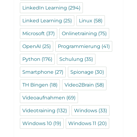
LinkedIn Learning
(294)
Linked Learning
(25)
Linux
(58)
Microsoft
(37)
Onlinetraining
(75)
OpenAI
(25)
Programmierung
(41)
Python
(176)
Schulung
(35)
Smartphone
(27)
Spionage
(30)
TH Bingen
(18)
Video2Brain
(58)
Videoaufnahmen
(69)
Videotraining
(132)
Windows
(33)
Windows 10
(19)
Windows 11
(20)