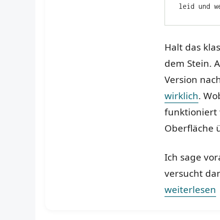
leid und w
Halt das kla
dem Stein. A
Version nac
wirklich
. Wo
funktioniert
Oberfläche ü
Ich sage vor
versucht dan
„Steter Recal
weiterlesen