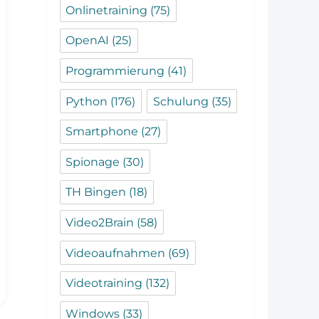
Onlinetraining
(75)
OpenAI
(25)
Programmierung
(41)
Python
(176)
Schulung
(35)
Smartphone
(27)
Spionage
(30)
TH Bingen
(18)
Video2Brain
(58)
Videoaufnahmen
(69)
Videotraining
(132)
Windows
(33)