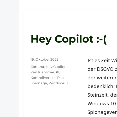
Hey Copilot :-(
Veröffentlicht
Ist es Zeit 
19. Oktober 2025
am
Schlagwörter
Cortana
,
Hey Copilot
,
der DSGVO zu
Karl Klammer
,
KI
,
der weitere
Kontrollverlust
,
Recall
,
Spionage
,
Windows 11
bedenklich.
Steinzeit, d
Windows 10
Spionageve