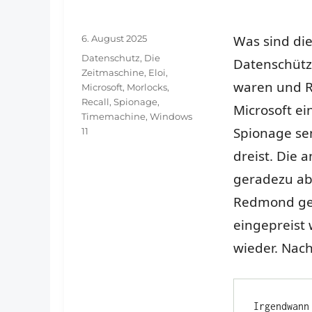
Veröffentlicht
Was sind die
6. August 2025
am
Schlagwörter
Datenschutz
,
Die
Datenschütze
Zeitmaschine
,
Eloi
,
waren und R
Microsoft
,
Morlocks
,
Recall
,
Spionage
,
Microsoft ei
Timemachine
,
Windows
Spionage sen
11
dreist. Die 
geradezu ab
Redmond gew
eingepreist
wieder. Nac
Irgendwann