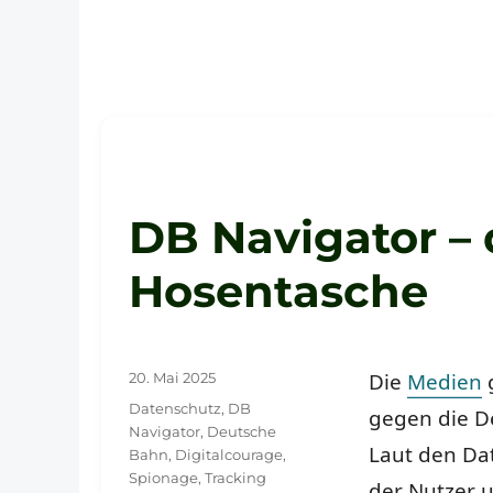
DB Navigator – 
Hosentasche
Veröffentlicht
Die
Medien
g
20. Mai 2025
am
Schlagwörter
Datenschutz
,
DB
gegen die D
Navigator
,
Deutsche
Laut den Da
Bahn
,
Digitalcourage
,
Spionage
,
Tracking
der Nutzer 