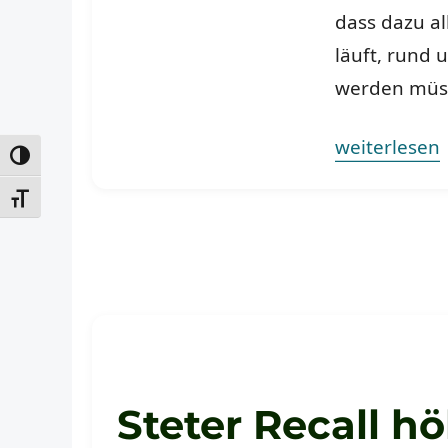
dass dazu a
läuft, rund
werden müs
„Hey Copilot 
weiterlesen
UMSCHALTEN AUF HOHE KONTRASTE
SCHRIFT VERGRÖSSERN
Steter Recall hö