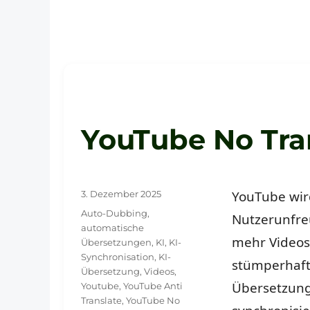
YouTube No Tra
Veröffentlicht
YouTube wir
3. Dezember 2025
am
Schlagwörter
Auto-Dubbing
,
Nutzerunfreu
automatische
mehr Videos 
Übersetzungen
,
KI
,
KI-
Synchronisation
,
KI-
stümperhaft
Übersetzung
,
Videos
,
Übersetzung
Youtube
,
YouTube Anti
Translate
,
YouTube No