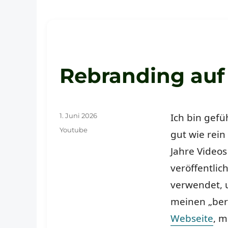
Rebranding auf
Veröffentlicht
Ich bin gefü
1. Juni 2026
am
Schlagwörter
Youtube
gut wie rein
Jahre Video
veröffentlic
verwendet, 
meinen „ber
Webseite
, 