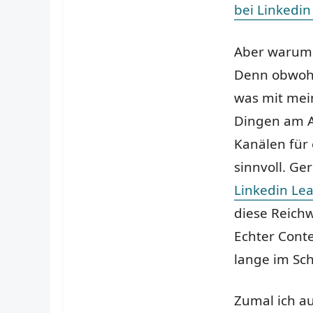
bei Linkedin
Aber warum e
Denn obwohl
was mit mei
Dingen am An
Kanälen für
sinnvoll. G
Linkedin Le
diese Reichw
Echter Conte
lange im Sch
Zumal ich a