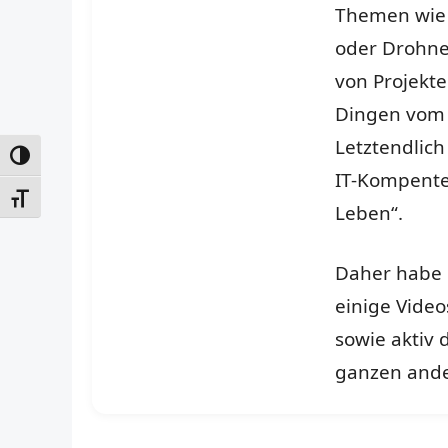
Themen wie 
oder Drohne
von Projekte
Dingen vo
Letztendlich
UMSCHALTEN AUF HOHE KONTRASTE
IT-Kompent
SCHRIFT VERGRÖSSERN
Leben“.
Daher habe 
einige Vide
sowie aktiv 
ganzen ander