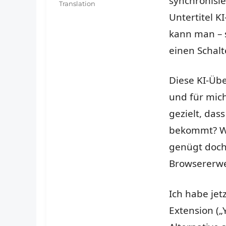
synchronisie
Translation
Untertitel K
kann man – 
einen Schalt
Diese KI-Üb
und für mic
gezielt, das
bekommt? Wo
genügt doch
Browsererw
Ich habe jet
Extension („