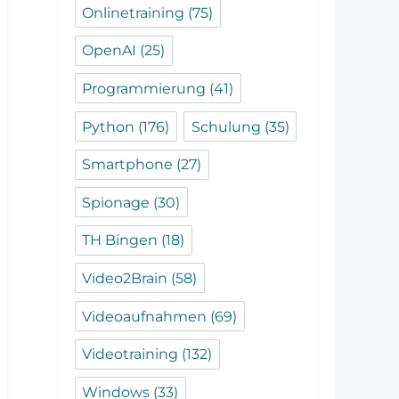
Onlinetraining
(75)
OpenAI
(25)
Programmierung
(41)
Python
(176)
Schulung
(35)
Smartphone
(27)
Spionage
(30)
TH Bingen
(18)
Video2Brain
(58)
Videoaufnahmen
(69)
Videotraining
(132)
Windows
(33)