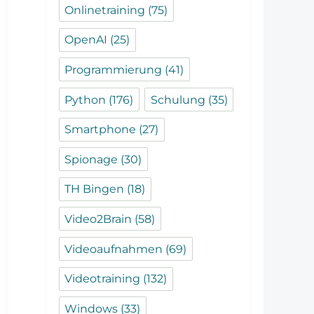
Onlinetraining
(75)
OpenAI
(25)
Programmierung
(41)
Python
(176)
Schulung
(35)
Smartphone
(27)
Spionage
(30)
TH Bingen
(18)
Video2Brain
(58)
Videoaufnahmen
(69)
Videotraining
(132)
Windows
(33)