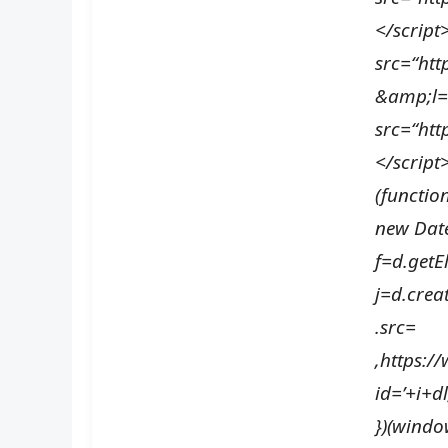
</script
src=“ht
&amp;l=
src=“ht
</script
(function
new Date(
f=d.getE
j=d.creat
.src=
‚https:
id=’+i+dl
})(window