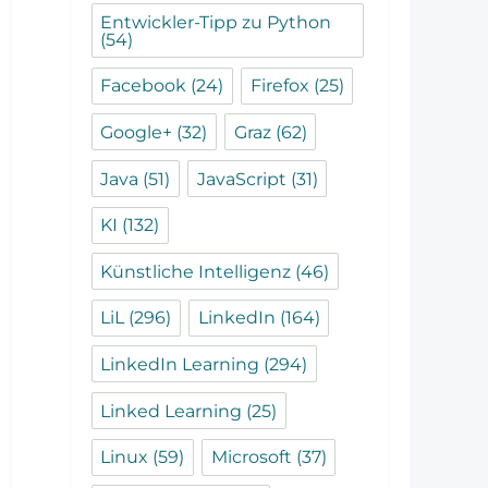
Entwickler-Tipp zu Python
(54)
Facebook
(24)
Firefox
(25)
Google+
(32)
Graz
(62)
Java
(51)
JavaScript
(31)
KI
(132)
Künstliche Intelligenz
(46)
LiL
(296)
LinkedIn
(164)
LinkedIn Learning
(294)
Linked Learning
(25)
Linux
(59)
Microsoft
(37)