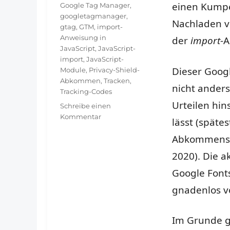
einen Kumpe
Google Tag Manager
,
googletagmanager
,
Nachladen vo
gtag
,
GTM
,
import-
Anweisung in
der
import
-
JavaScript
,
JavaScript-
import
,
JavaScript-
Dieser Goog
Module
,
Privacy-Shield-
Abkommen
,
Tracken
,
nicht anders
Tracking-Codes
Urteilen hi
Schreibe einen
zu
Kommentar
lässt (späte
JavaScript-
Abkommens d
import,
Firefox
2020). Die 
und
Verseuchung
Google Fonts
durch
gnadenlos v
den
Google
Tag
Im Grunde g
Manager