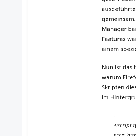
ausgeführte
gemeinsam.
Manager beru
Features wer
einem spezie
Nun ist das b
warum Firef
Skripten di
im Hintergru
…
<script 
src=“htt