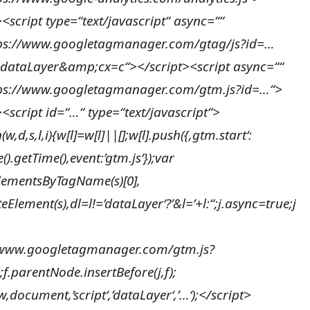
><script type=“text/javascript“ async=““
tps://www.googletagmanager.com/gtag/js?id=…
dataLayer&amp;cx=c“></script><script async=““
tps://www.googletagmanager.com/gtm.js?id=…“>
><script id=“…“ type=“text/javascript“>
(w,d,s,l,i){w[l]=w[l]||[];w[l].push({‚gtm.start‘:
).getTime(),event:’gtm.js‘});var
lementsByTagName(s)[0],
eElement(s),dl=l!=’dataLayer‘?’&l=’+l:“;j.async=true;j
//www.googletagmanager.com/gtm.js?
;f.parentNode.insertBefore(j,f);
,document,’script‘,’dataLayer‘,’…‘);</script>