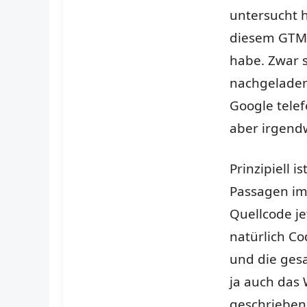
untersucht h
diesem GTM a
habe. Zwar s
nachgeladen
Google telef
aber irgend
Prinzipiell 
Passagen im
Quellcode je
natürlich Co
und die gesa
ja auch das
geschrieben