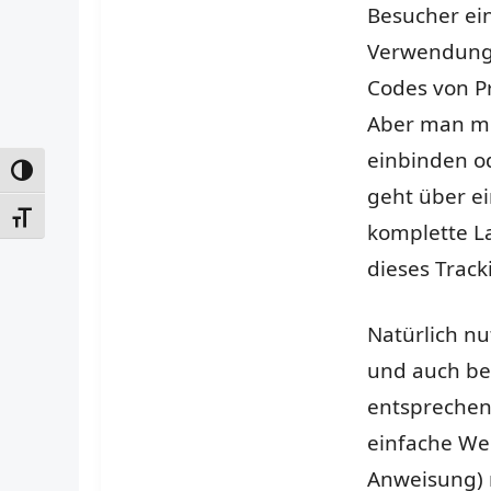
Besucher ein
Verwendung 
Codes von P
Aber man mu
einbinden o
UMSCHALTEN AUF HOHE KONTRASTE
geht über e
SCHRIFT VERGRÖSSERN
komplette La
dieses Track
Natürlich nu
und auch be
entsprechend
einfache We
Anweisung) m