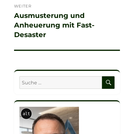
WEITER
Ausmusterung und
Nächster
Anheuerung mit Fast-
Beitrag:
Desaster
SUCHE
Suche
nach:
alt