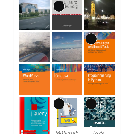
Lange
Beschreibung
Lange
Beschreibung
Lange
Lange
Beschreibung
Beschreibung
Jetzt lerne ich
JavaFX-