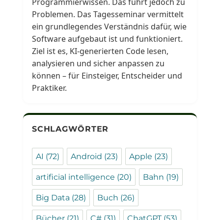
Programmierwissen. Das führt jedoch zu
Problemen. Das Tagesseminar vermittelt
ein grundlegendes Verständnis dafür, wie
Software aufgebaut ist und funktioniert.
Ziel ist es, KI-generierten Code lesen,
analysieren und sicher anpassen zu
können – für Einsteiger, Entscheider und
Praktiker.
SCHLAGWÖRTER
AI
(72)
Android
(23)
Apple
(23)
artificial intelligence
(20)
Bahn
(19)
Big Data
(28)
Buch
(26)
Bücher
(21)
C#
(31)
ChatGPT
(53)