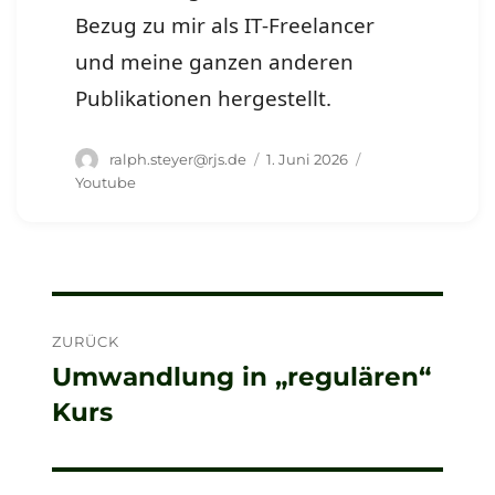
Bezug zu mir als IT-Freelancer
und meine ganzen anderen
Publikationen hergestellt.
Autor
Veröffentlicht
Schlagwörter
ralph.steyer@rjs.de
1. Juni 2026
am
Youtube
Beitragsnavigation
ZURÜCK
Umwandlung in „regulären“
Vorheriger
Kurs
Beitrag: