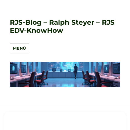
RJS-Blog – Ralph Steyer – RJS
EDV-KnowHow
MENÜ