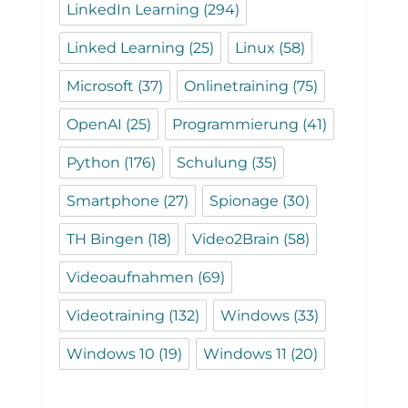
LinkedIn Learning
(294)
Linked Learning
(25)
Linux
(58)
Microsoft
(37)
Onlinetraining
(75)
OpenAI
(25)
Programmierung
(41)
Python
(176)
Schulung
(35)
Smartphone
(27)
Spionage
(30)
TH Bingen
(18)
Video2Brain
(58)
Videoaufnahmen
(69)
Videotraining
(132)
Windows
(33)
Windows 10
(19)
Windows 11
(20)