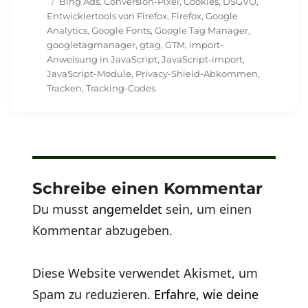
am
Schlagwörter
Bing Ads
,
Conversion-Pixel
,
Cookies
,
DSGVO
,
Entwicklertools von Firefox
,
Firefox
,
Google
Analytics
,
Google Fonts
,
Google Tag Manager
,
googletagmanager
,
gtag
,
GTM
,
import-
Anweisung in JavaScript
,
JavaScript-import
,
JavaScript-Module
,
Privacy-Shield-Abkommen
,
Tracken
,
Tracking-Codes
Schreibe einen Kommentar
Du musst
angemeldet
sein, um einen
Kommentar abzugeben.
Diese Website verwendet Akismet, um
Spam zu reduzieren.
Erfahre, wie deine