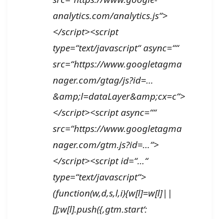
analytics.com/analytics.js“>
</script><script
type=“text/javascript“ async=““
src=“https://www.googletagma
nager.com/gtag/js?id=…
&amp;l=dataLayer&amp;cx=c“>
</script><script async=““
src=“https://www.googletagma
nager.com/gtm.js?id=…“>
</script><script id=“…“
type=“text/javascript“>
(function(w,d,s,l,i){w[l]=w[l]||
[];w[l].push({‚gtm.start‘: