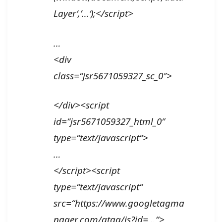
Layer‘,’…‘);</script>
…
<div
class=“jsr5671059327_sc_0″>
</div><script
id=“jsr5671059327_html_0″
type=“text/javascript“>
…
</script><script
type=“text/javascript“
src=“https://www.googletagma
nager.com/gtag/js?id=…“>