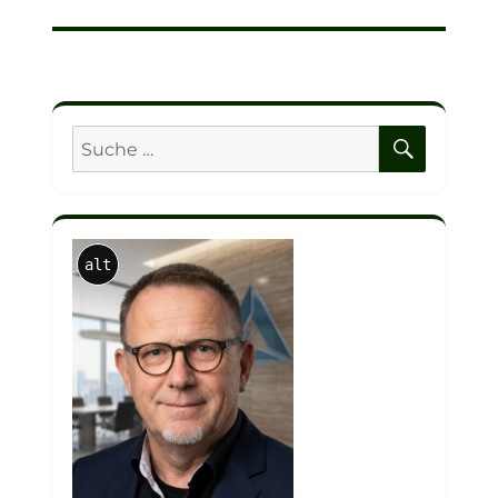
SUCHE
Suche
nach:
alt