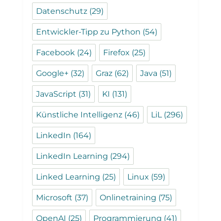
Datenschutz
(29)
Entwickler-Tipp zu Python
(54)
Facebook
(24)
Firefox
(25)
Google+
(32)
Graz
(62)
Java
(51)
JavaScript
(31)
KI
(131)
Künstliche Intelligenz
(46)
LiL
(296)
LinkedIn
(164)
LinkedIn Learning
(294)
Linked Learning
(25)
Linux
(59)
Microsoft
(37)
Onlinetraining
(75)
OpenAI
(25)
Programmierung
(41)