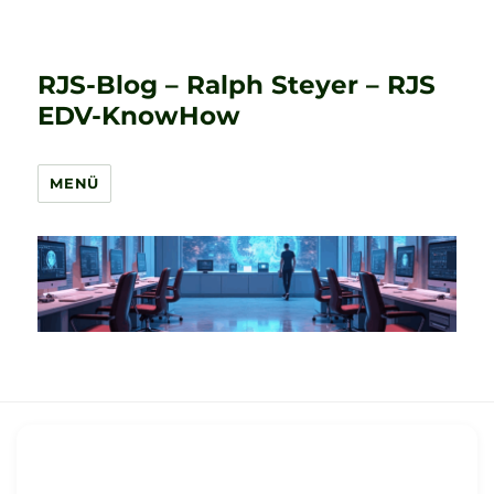
RJS-Blog – Ralph Steyer – RJS
EDV-KnowHow
MENÜ