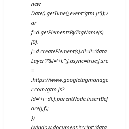
new
Date().getTime(),event:’gtm.js‘});v
ar
f=d.getElementsByTagName(s)
[0],
j=d.createElement(s),dl=l!=’data
Layer‘?’&l=’+l:“;j.async=true;j.src
=
‚https://www.googletagmanage
r.com/gtm.js?
id=’+i+dl;f.parentNode.insertBef
ore(j,f);
})
(window,document,’script‘,’data