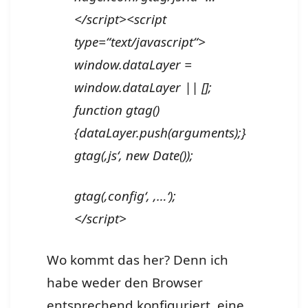
</script><script
type=“text/javascript“>
window.dataLayer =
window.dataLayer || [];
function gtag()
{dataLayer.push(arguments);}
gtag(‚js‘, new Date());
gtag(‚config‘, ‚…‘);
</script>
Wo kommt das her? Denn ich
habe weder den Browser
entsprechend konfiguriert, eine