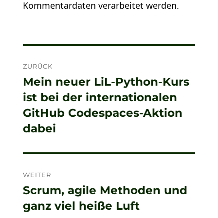
Kommentardaten verarbeitet werden.
Beitragsnavigation
ZURÜCK
Mein neuer LiL-Python-Kurs
Vorheriger
ist bei der internationalen
Beitrag:
GitHub Codespaces-Aktion
dabei
WEITER
Scrum, agile Methoden und
Nächster
ganz viel heiße Luft
Beitrag: