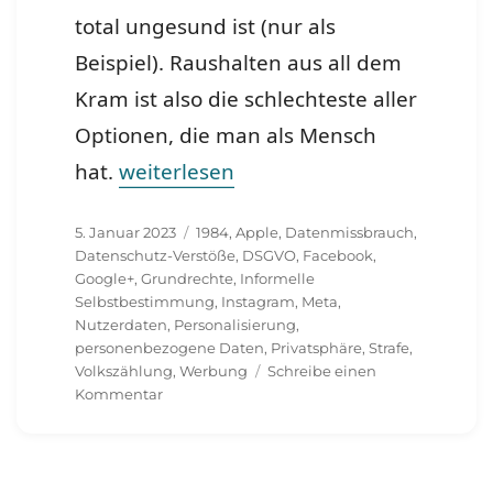
total ungesund ist (nur als
Beispiel). Raushalten aus all dem
Kram ist also die schlechteste aller
Optionen, die man als Mensch
„Meta verstösst gegen EU-Datenschut
hat.
weiterlesen
Veröffentlicht
Schlagwörter
5. Januar 2023
1984
,
Apple
,
Datenmissbrauch
,
am
Datenschutz-Verstöße
,
DSGVO
,
Facebook
,
Google+
,
Grundrechte
,
Informelle
Selbstbestimmung
,
Instagram
,
Meta
,
Nutzerdaten
,
Personalisierung
,
personenbezogene Daten
,
Privatsphäre
,
Strafe
,
Volkszählung
,
Werbung
Schreibe einen
zu
Kommentar
Meta
verstösst
gegen
EU-