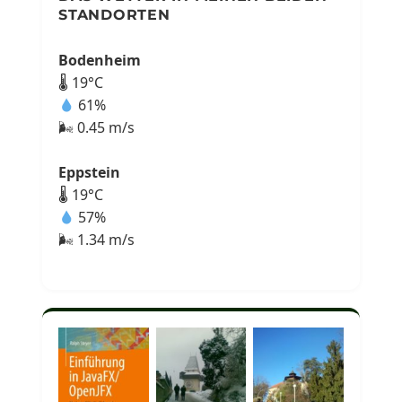
STANDORTEN
Bodenheim
🌡 19°C
61%
🌬 0.45 m/s
Eppstein
🌡 19°C
57%
🌬 1.34 m/s