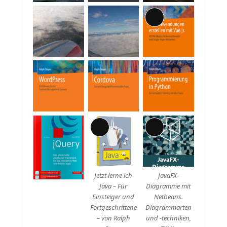
Lange
Beschreibung
Lange
Lange
Beschreibung
Beschreibung
Jetzt lerne ich
JavaFX-
Java – Für
Diagramme mit
Einsteiger und
Netbeans.
Fortgeschrittene
Diagrammarten
– von Ralph
und -techniken,