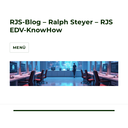
RJS-Blog – Ralph Steyer – RJS
EDV-KnowHow
MENÜ