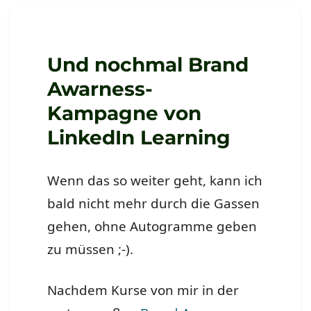
Datenschutzrichtlinien
bzw.
am
Morgen
Und nochmal Brand
geht
Awarness-
die
Sonne
Kampagne von
auf
LinkedIn Learning
Wenn das so weiter geht, kann ich
bald nicht mehr durch die Gassen
gehen, ohne Autogramme geben
zu müssen ;-).
Nachdem Kurse von mir in der