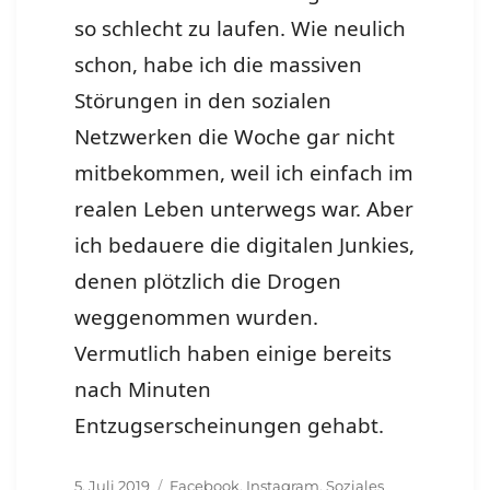
so schlecht zu laufen. Wie neulich
schon, habe ich die massiven
Störungen in den sozialen
Netzwerken die Woche gar nicht
mitbekommen, weil ich einfach im
realen Leben unterwegs war. Aber
ich bedauere die digitalen Junkies,
denen plötzlich die Drogen
weggenommen wurden.
Vermutlich haben einige bereits
nach Minuten
Entzugserscheinungen gehabt.
Veröffentlicht
Schlagwörter
5. Juli 2019
Facebook
,
Instagram
,
Soziales