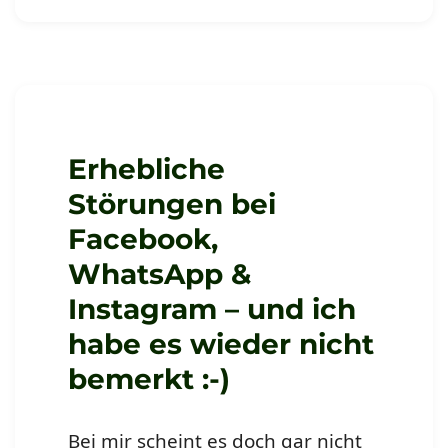
Mein
Training
in
der
Brand
Awarness-
Kampagne
von
Erhebliche
LinkedIn
Störungen bei
Learning
Facebook,
WhatsApp &
Instagram – und ich
habe es wieder nicht
bemerkt :-)
Bei mir scheint es doch gar nicht