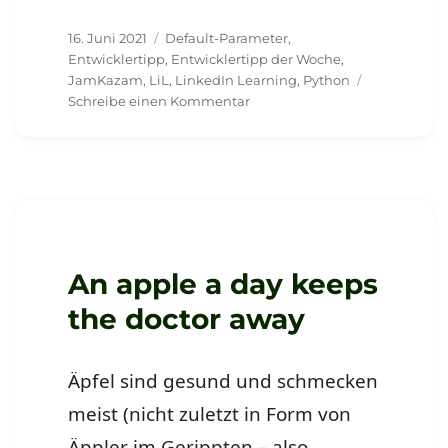
Veröffentlicht
Schlagwörter
16. Juni 2021
Default-Parameter
,
am
Entwicklertipp
,
Entwicklertipp der Woche
,
JamKazam
,
LiL
,
LinkedIn Learning
,
Python
zu
Schreibe einen Kommentar
Mittwoch
–
mit
2
regelmäßigen
Events
An apple a day keeps
the doctor away
Äpfel sind gesund und schmecken
meist (nicht zuletzt in Form von
Äppler im Gerippten – also