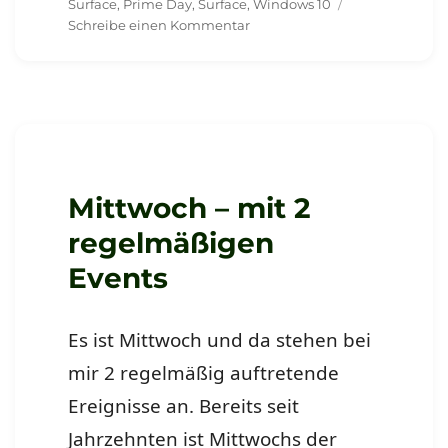
Surface
,
Prime Day
,
Surface
,
Windows 10
zu
Schreibe einen Kommentar
Flottenzuwachs
bei
meiner
Hardware
Mittwoch – mit 2
regelmäßigen
Events
Es ist Mittwoch und da stehen bei
mir 2 regelmäßig auftretende
Ereignisse an. Bereits seit
Jahrzehnten ist Mittwochs der