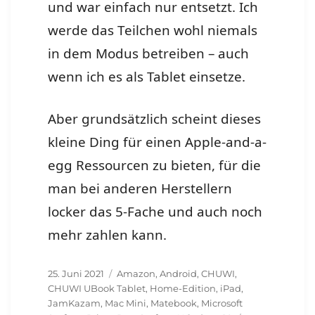
und war einfach nur entsetzt. Ich
werde das Teilchen wohl niemals
in dem Modus betreiben – auch
wenn ich es als Tablet einsetze.
Aber grundsätzlich scheint dieses
kleine Ding für einen Apple-and-a-
egg Ressourcen zu bieten, für die
man bei anderen Herstellern
locker das 5-Fache und auch noch
mehr zahlen kann.
Veröffentlicht
Schlagwörter
25. Juni 2021
Amazon
,
Android
,
CHUWI
,
am
CHUWI UBook Tablet
,
Home-Edition
,
iPad
,
JamKazam
,
Mac Mini
,
Matebook
,
Microsoft