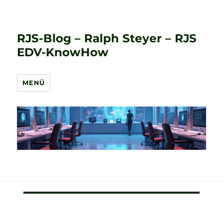
RJS-Blog – Ralph Steyer – RJS
EDV-KnowHow
MENÜ