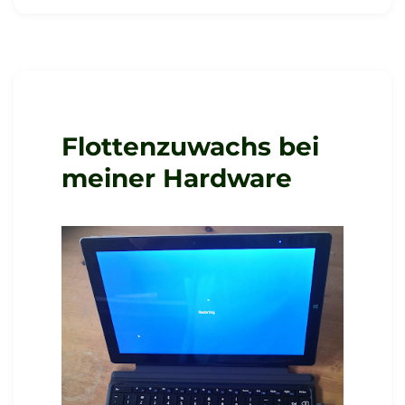
Mini
als
Druckserver
Flottenzuwachs bei
meiner Hardware