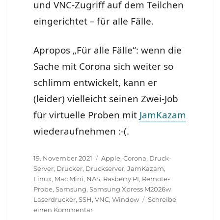
und VNC-Zugriff auf dem Teilchen
eingerichtet – für alle Fälle.
Apropos „Für alle Fälle“: wenn die
Sache mit Corona sich weiter so
schlimm entwickelt, kann er
(leider) vielleicht seinen Zwei-Job
für virtuelle Proben mit
JamKazam
wiederaufnehmen :-(.
Veröffentlicht
Schlagwörter
19. November 2021
Apple
,
Corona
,
Druck-
am
Server
,
Drucker
,
Druckserver
,
JamKazam
,
Linux
,
Mac Mini
,
NAS
,
Rasberry PI
,
Remote-
Probe
,
Samsung
,
Samsung Xpress M2026w
Laserdrucker
,
SSH
,
VNC
,
Window
Schreibe
zu
einen Kommentar
Mac