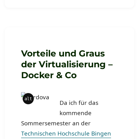
Wir
wollen
beim
Mac
Mini
unser
geliebtes
„Space
Vorteile und Graus
Grey“
der Virtualisierung –
wieder
Docker & Co
alt
Da ich für das
kommende
Sommersemester an der
Technischen Hochschule Bingen