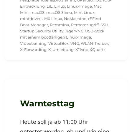
Festplattendienstprogramm
,
GParted
,
iOS
,
iOS-
Entwicklung
,
LiL
,
Linux
,
Linux-Image
,
Mac
Mini
,
macOS
,
macOS Sierra
,
Mint Linux
,
mintdrivers
,
MX Linux
,
NoMachine
,
rEFInd
Boot-Manager
,
Remmina
,
Remotezugriff
,
SSH
,
Startup Security Utility
,
TigerVNC
,
USB-Stick
mit einem bootfähigen Linux-Image
,
Videotraining
,
VirtualBox
,
VNC
,
WLAN-Treiber
,
X-Forwarding
,
X-Umleitung
,
X11vnc
,
XQuartz
Warntesttag
Heute soll ja ab 11:00 Uhr
getestet werden, ob und wie eine