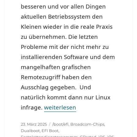
besseren und vor allen Dingen
aktuellen Betriebssystem den
Kleinen wieder in die reale Praxis
zu übernehmen. Die letzten
Probleme mit der nicht mehr zu
installierenden Software und dem
mangelhaften grafischen
Remotezugriff haben den
Ausschlag gegeben. Und
natürlich kommt dann nur Linux
„Mac mini Rebirth mit Linux“
infrage.
weiterlesen
Veröffentlicht
Schlagwörter
23. März 2025
/boot/efi
,
Broadcom-Chips
,
am
Dualboot
,
EFI Boot
,