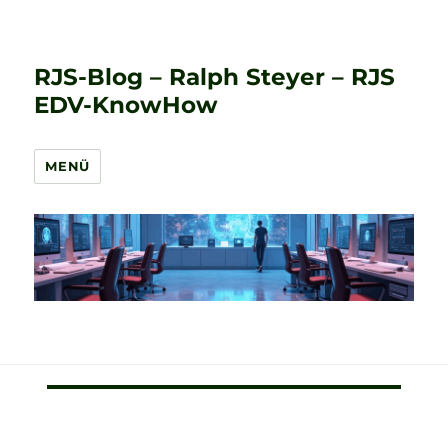
RJS-Blog – Ralph Steyer – RJS
EDV-KnowHow
MENÜ