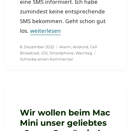
eine SMS informiert. Ich habe
zumindest keine entsprechende
SMS bekommen. Geht schon gut
„Warntesttag“
los.
weiterlesen
Veröffentlicht
Schlagwörter
8. Dezember 2022
Alarm
,
Android
,
Cell
am
Broadcast
,
iOS
,
Smartphone
,
Warntag
zu
Schreibe einen Kommentar
Warntesttag
Wir wollen beim Mac
Mini unser geliebtes