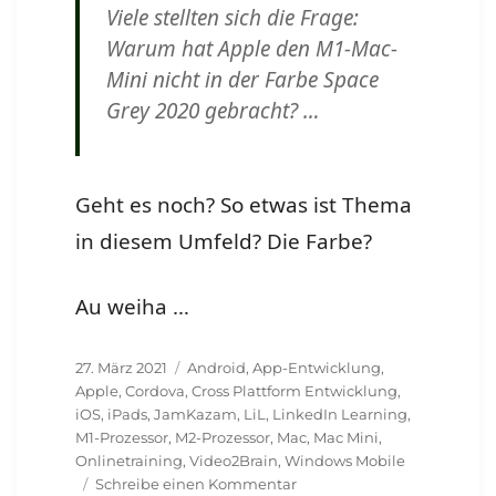
Viele stellten sich die Frage:
Warum hat Apple den M1-Mac-
Mini nicht in der Farbe Space
Grey 2020 gebracht? …
Geht es noch? So etwas ist Thema
in diesem Umfeld? Die Farbe?
Au weiha …
Veröffentlicht
Schlagwörter
27. März 2021
Android
,
App-Entwicklung
,
am
Apple
,
Cordova
,
Cross Plattform Entwicklung
,
iOS
,
iPads
,
JamKazam
,
LiL
,
LinkedIn Learning
,
M1-Prozessor
,
M2-Prozessor
,
Mac
,
Mac Mini
,
Onlinetraining
,
Video2Brain
,
Windows Mobile
zu
Schreibe einen Kommentar