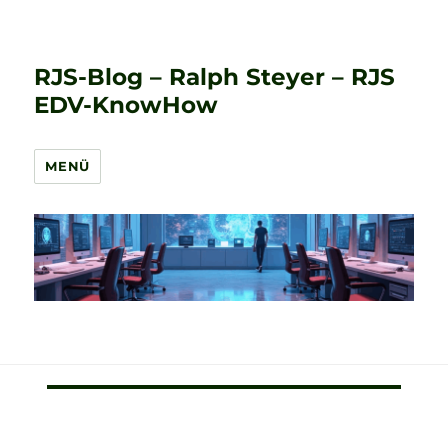
RJS-Blog – Ralph Steyer – RJS
EDV-KnowHow
MENÜ