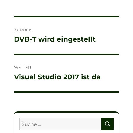
Beitragsnavigation
ZURÜCK
DVB-T wird eingestellt
Vorheriger
Beitrag:
WEITER
Visual Studio 2017 ist da
Nächster
Beitrag:
SUCHE
Suche
nach: