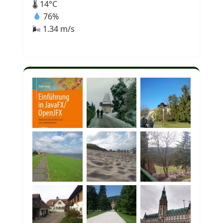
🌡 14°C
76%
🌬 1.34 m/s