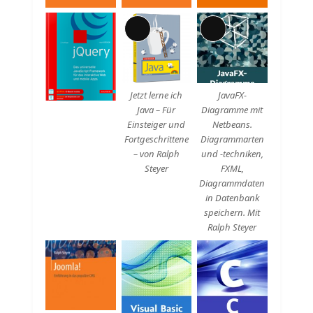
Lange
Lange
Beschreibung
Beschreibung
Jetzt lerne ich
JavaFX-
Java – Für
Diagramme mit
Einsteiger und
Netbeans.
Fortgeschrittene
Diagrammarten
– von Ralph
und -techniken,
Steyer
FXML,
Diagrammdaten
in Datenbank
speichern. Mit
Ralph Steyer