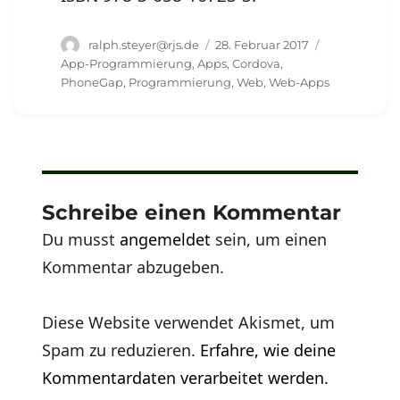
Autor
Veröffentlicht
Schlagwörte
ralph.steyer@rjs.de
28. Februar 2017
am
App-Programmierung
,
Apps
,
Cordova
,
PhoneGap
,
Programmierung
,
Web
,
Web-Apps
Schreibe einen Kommentar
Du musst
angemeldet
sein, um einen
Kommentar abzugeben.
Diese Website verwendet Akismet, um
Spam zu reduzieren.
Erfahre, wie deine
Kommentardaten verarbeitet werden.