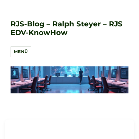
RJS-Blog – Ralph Steyer – RJS
EDV-KnowHow
MENÜ