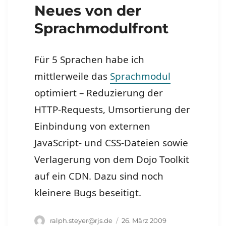
Neues von der
Sprachmodulfront
Für 5 Sprachen habe ich
mittlerweile das
Sprachmodul
optimiert – Reduzierung der
HTTP-Requests, Umsortierung der
Einbindung von externen
JavaScript- und CSS-Dateien sowie
Verlagerung von dem Dojo Toolkit
auf ein CDN. Dazu sind noch
kleinere Bugs beseitigt.
Autor
Veröffentlicht
ralph.steyer@rjs.de
26. März 2009