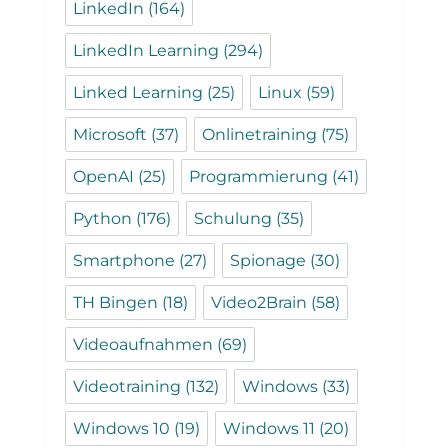
LinkedIn
(164)
LinkedIn Learning
(294)
Linked Learning
(25)
Linux
(59)
Microsoft
(37)
Onlinetraining
(75)
OpenAI
(25)
Programmierung
(41)
Python
(176)
Schulung
(35)
Smartphone
(27)
Spionage
(30)
TH Bingen
(18)
Video2Brain
(58)
Videoaufnahmen
(69)
Videotraining
(132)
Windows
(33)
Windows 10
(19)
Windows 11
(20)