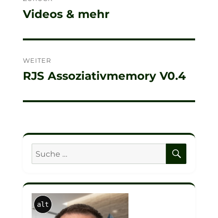
Videos & mehr
Vorheriger
Beitrag:
WEITER
RJS Assoziativmemory V0.4
Nächster
Beitrag:
SUCHE
Suche
nach:
alt