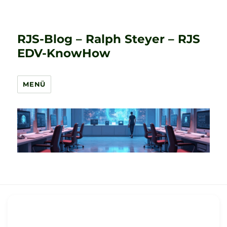
RJS-Blog – Ralph Steyer – RJS
EDV-KnowHow
MENÜ