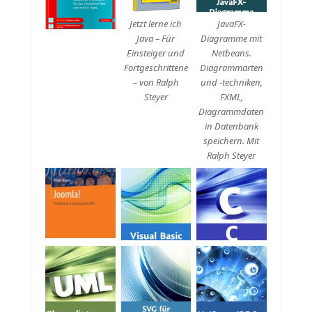
Jetzt lerne ich
JavaFX-
Java – Für
Diagramme mit
Einsteiger und
Netbeans.
Fortgeschrittene
Diagrammarten
– von Ralph
und -techniken,
Steyer
FXML,
Diagrammdaten
in Datenbank
speichern. Mit
Ralph Steyer