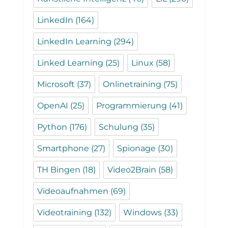
LinkedIn
(164)
LinkedIn Learning
(294)
Linked Learning
(25)
Linux
(58)
Microsoft
(37)
Onlinetraining
(75)
OpenAI
(25)
Programmierung
(41)
Python
(176)
Schulung
(35)
Smartphone
(27)
Spionage
(30)
TH Bingen
(18)
Video2Brain
(58)
Videoaufnahmen
(69)
Videotraining
(132)
Windows
(33)