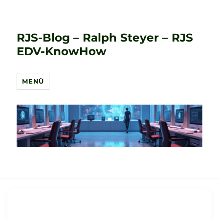
RJS-Blog – Ralph Steyer – RJS
EDV-KnowHow
MENÜ