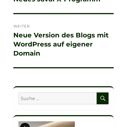
Beitrag:
WEITER
Neue Version des Blogs mit
Nächster
WordPress auf eigener
Beitrag:
Domain
SUCHE
Suche
nach: