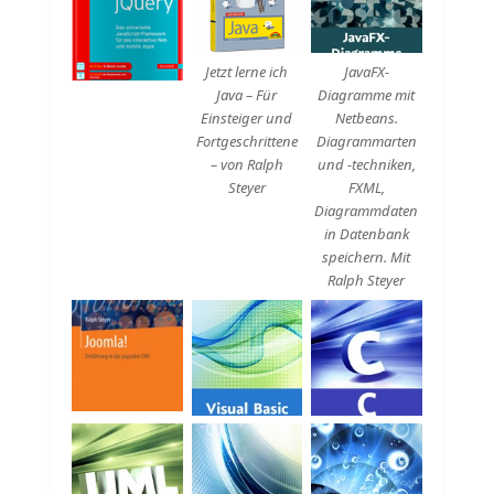
Beschreibung
Beschreibung
Jetzt lerne ich
JavaFX-
Java – Für
Diagramme mit
Einsteiger und
Netbeans.
Fortgeschrittene
Diagrammarten
– von Ralph
und -techniken,
Steyer
FXML,
Diagrammdaten
in Datenbank
speichern. Mit
Ralph Steyer