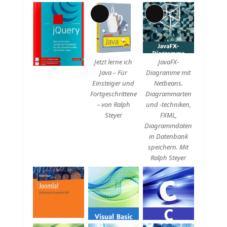
Lange
Lange
Beschreibung
Beschreibung
Jetzt lerne ich
JavaFX-
Java – Für
Diagramme mit
Einsteiger und
Netbeans.
Fortgeschrittene
Diagrammarten
– von Ralph
und -techniken,
Steyer
FXML,
Diagrammdaten
in Datenbank
speichern. Mit
Ralph Steyer