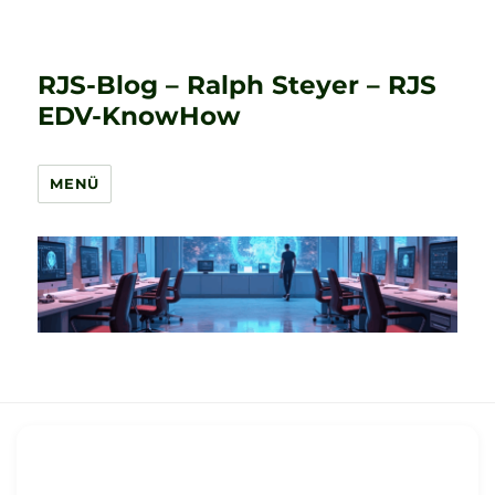
RJS-Blog – Ralph Steyer – RJS
EDV-KnowHow
MENÜ