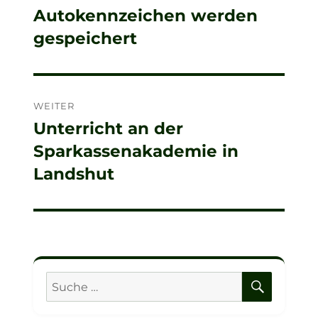
Autokennzeichen werden
Beitrag:
gespeichert
WEITER
Unterricht an der
Nächster
Sparkassenakademie in
Beitrag:
Landshut
SUCHE
Suche
nach: