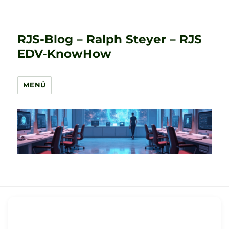
RJS-Blog – Ralph Steyer – RJS
EDV-KnowHow
MENÜ