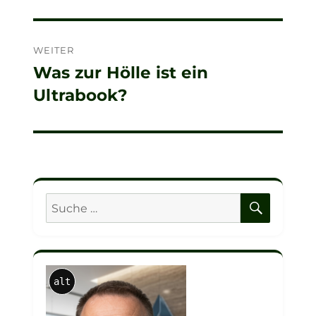
WEITER
Was zur Hölle ist ein
Nächster
Ultrabook?
Beitrag:
SUCHE
Suche
nach:
alt