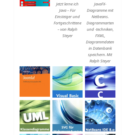
Jetzt lerne ich
JavaFX-
Java – Für
Diagramme mit
Einsteiger und
Netbeans.
Fortgeschrittene
Diagrammarten
– von Ralph
und -techniken,
Steyer
FXML,
Diagrammdaten
in Datenbank
speichern. Mit
Ralph Steyer