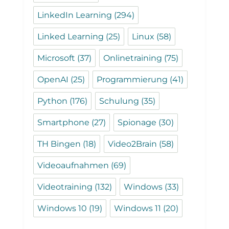
LinkedIn Learning
(294)
Linked Learning
(25)
Linux
(58)
Microsoft
(37)
Onlinetraining
(75)
OpenAI
(25)
Programmierung
(41)
Python
(176)
Schulung
(35)
Smartphone
(27)
Spionage
(30)
TH Bingen
(18)
Video2Brain
(58)
Videoaufnahmen
(69)
Videotraining
(132)
Windows
(33)
Windows 10
(19)
Windows 11
(20)