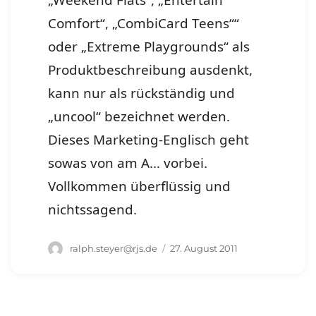
„Weekend Flats“, „Entertain
Comfort“, „CombiCard Teens““
oder „Extreme Playgrounds“ als
Produktbeschreibung ausdenkt,
kann nur als rückständig und
„uncool“ bezeichnet werden.
Dieses Marketing-Englisch geht
sowas von am A… vorbei.
Vollkommen überflüssig und
nichtssagend.
Autor
Veröffentlicht
ralph.steyer@rjs.de
27. August 2011
am