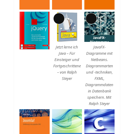
Lange
Lange
Beschreibung
Beschreibung
Jetzt lerne ich
JavaFX-
Java – Für
Diagramme mit
Einsteiger und
Netbeans.
Fortgeschrittene
Diagrammarten
– von Ralph
und -techniken,
Steyer
FXML,
Diagrammdaten
in Datenbank
speichern. Mit
Ralph Steyer