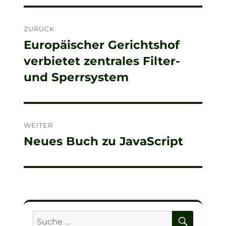
Beitragsnavigation
ZURÜCK
Europäischer Gerichtshof
Vorheriger
verbietet zentrales Filter-
Beitrag:
und Sperrsystem
WEITER
Neues Buch zu JavaScript
Nächster
Beitrag:
SUCHE
Suche