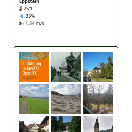
Eppstein
🌡 25°C
33%
🌬 1.34 m/s