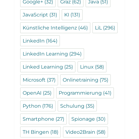
Google+
(32)
Graz
(62)
Java
(51)
JavaScript
(31)
KI
(131)
Künstliche Intelligenz
(46)
LiL
(296)
LinkedIn
(164)
LinkedIn Learning
(294)
Linked Learning
(25)
Linux
(58)
Microsoft
(37)
Onlinetraining
(75)
OpenAI
(25)
Programmierung
(41)
Python
(176)
Schulung
(35)
Smartphone
(27)
Spionage
(30)
TH Bingen
(18)
Video2Brain
(58)