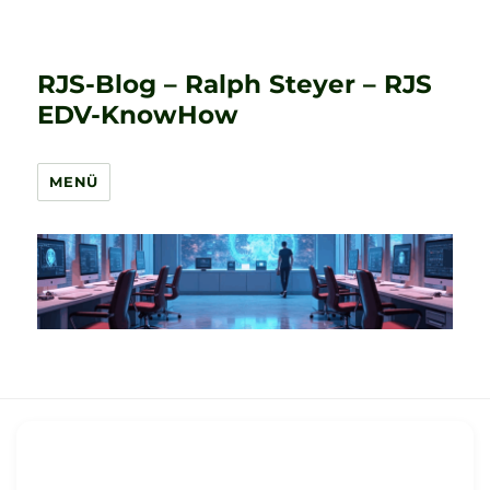
RJS-Blog – Ralph Steyer – RJS
EDV-KnowHow
MENÜ