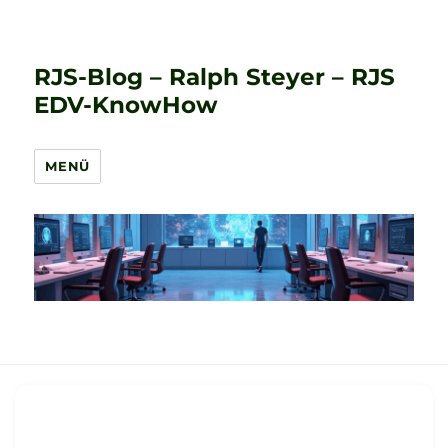
RJS-Blog – Ralph Steyer – RJS
EDV-KnowHow
MENÜ