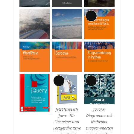
Lange
Beschreibung
Lange
Lange
Beschreibung
Beschreibung
Jetzt lerne ich
JavaFX-
Java – Für
Diagramme mit
Einsteiger und
Netbeans.
Fortgeschrittene
Diagrammarten