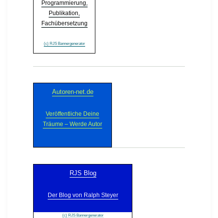
Programmierung,
Publikation,
Fachübersetzung
(c) RJS Bannergenerator
Autoren-net.de
Veröffentliche Deine
Träume – Werde Autor
RJS Blog
Der Blog von Ralph Steyer
(c) RJS Bannergenerator