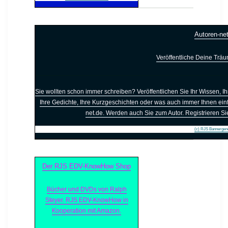
Autoren-ne
Veröffentliche Deine Trä
Sie wollten schon immer schreiben? Veröffentlichen Sie Ihr Wissen, Ih
Ihre Gedichte, Ihre Kurzgeschichten oder was auch immer Ihnen einfä
net.de. Werden auch Sie zum Autor. Registrieren Sie
(c) RJS Bannergen
Der RJS EDV-KnowHow Shop
Bücher und DVDs von Ralph
Steyer. RJS EDV-KnowHow in
Kooperation mit Amazon.