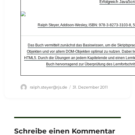
Erfolgreich JavaScri
Ralph Steyer, Addison-Wesley, ISBN: 978-3-8273-3103-8, 5
Das Buch vermittelt zunächst das Basiswissen, um die Skriptsprac
Objekten und vor allem DOM-Objekten optimal zu nutzen. Dabei li
HTML5. Durch die Übungen an jedem Kapitelende und einen Lernt
Buch hervorragend zur Überprüfung des Lernfortschrit
Autor
Veröffentlicht
ralph.steyer@rjs.de
31. Dezember 2011
am
Schreibe einen Kommentar