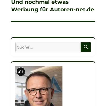
Und nochmal etwas
Nächster
Werbung für Autoren-net.de
Beitrag:
SUCHE
Suche
nach:
alt