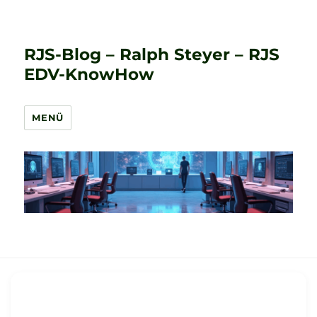
RJS-Blog – Ralph Steyer – RJS
EDV-KnowHow
MENÜ