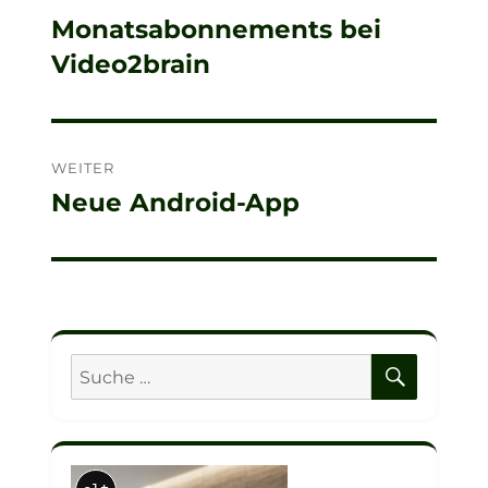
Monatsabonnements bei
Vorheriger
Video2brain
Beitrag:
WEITER
Neue Android-App
Nächster
Beitrag:
SUCHE
Suche
nach: