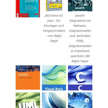
Beschreibung
Beschreibung
Jetzt lerne ich
JavaFX-
Java – Für
Diagramme mit
Einsteiger und
Netbeans.
Fortgeschrittene
Diagrammarten
– von Ralph
und -techniken,
Steyer
FXML,
Diagrammdaten
in Datenbank
speichern. Mit
Ralph Steyer