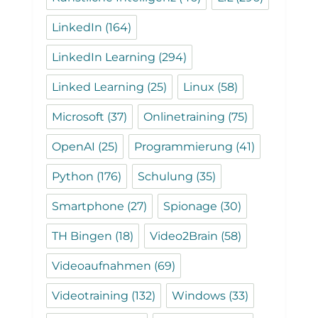
LinkedIn
(164)
LinkedIn Learning
(294)
Linked Learning
(25)
Linux
(58)
Microsoft
(37)
Onlinetraining
(75)
OpenAI
(25)
Programmierung
(41)
Python
(176)
Schulung
(35)
Smartphone
(27)
Spionage
(30)
TH Bingen
(18)
Video2Brain
(58)
Videoaufnahmen
(69)
Videotraining
(132)
Windows
(33)