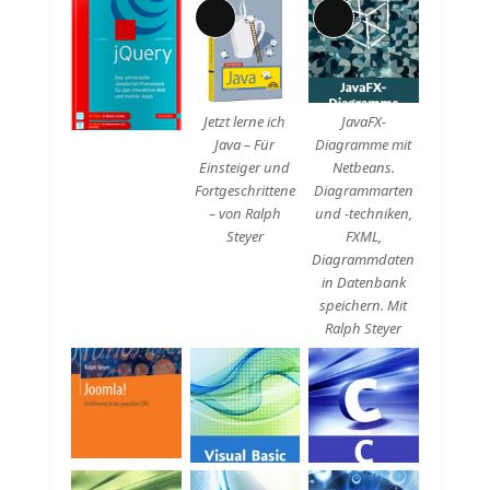
Lange
Lange
Beschreibung
Beschreibung
Jetzt lerne ich
JavaFX-
Java – Für
Diagramme mit
Einsteiger und
Netbeans.
Fortgeschrittene
Diagrammarten
– von Ralph
und -techniken,
Steyer
FXML,
Diagrammdaten
in Datenbank
speichern. Mit
Ralph Steyer