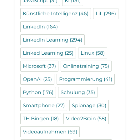
JavaScript
(31)
KI
(131)
Künstliche Intelligenz
(46)
LiL
(296)
LinkedIn
(164)
LinkedIn Learning
(294)
Linked Learning
(25)
Linux
(58)
Microsoft
(37)
Onlinetraining
(75)
OpenAI
(25)
Programmierung
(41)
Python
(176)
Schulung
(35)
Smartphone
(27)
Spionage
(30)
TH Bingen
(18)
Video2Brain
(58)
Videoaufnahmen
(69)