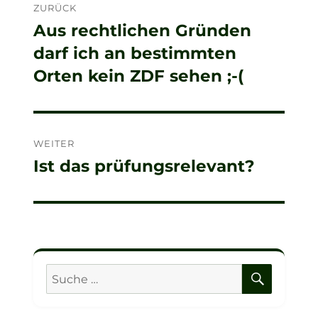
ZURÜCK
Aus rechtlichen Gründen
Vorheriger
darf ich an bestimmten
Beitrag:
Orten kein ZDF sehen ;-(
WEITER
Ist das prüfungsrelevant?
Nächster
Beitrag:
SUCHE
Suche
nach: