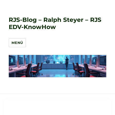
RJS-Blog – Ralph Steyer – RJS
EDV-KnowHow
MENÜ