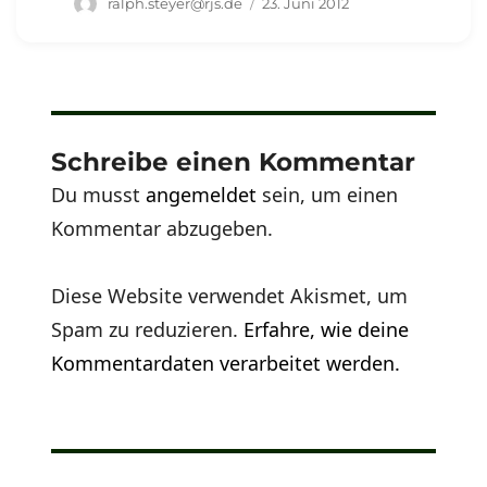
Autor
Veröffentlicht
ralph.steyer@rjs.de
23. Juni 2012
am
Schreibe einen Kommentar
Du musst
angemeldet
sein, um einen
Kommentar abzugeben.
Diese Website verwendet Akismet, um
Spam zu reduzieren.
Erfahre, wie deine
Kommentardaten verarbeitet werden.
Beitragsnavigation