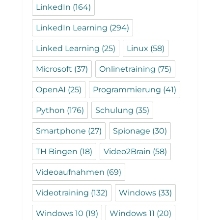
LinkedIn
(164)
LinkedIn Learning
(294)
Linked Learning
(25)
Linux
(58)
Microsoft
(37)
Onlinetraining
(75)
OpenAI
(25)
Programmierung
(41)
Python
(176)
Schulung
(35)
Smartphone
(27)
Spionage
(30)
TH Bingen
(18)
Video2Brain
(58)
Videoaufnahmen
(69)
Videotraining
(132)
Windows
(33)
Windows 10
(19)
Windows 11
(20)