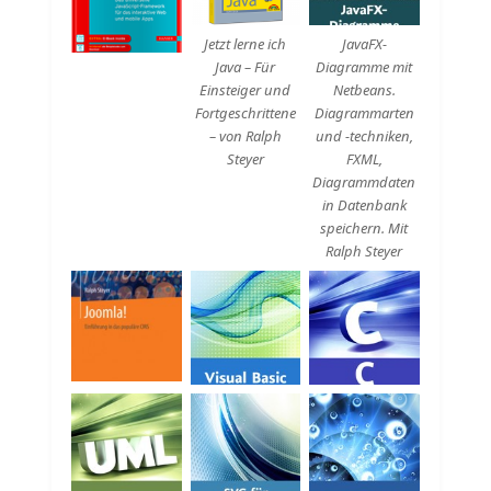
Jetzt lerne ich
JavaFX-
Java – Für
Diagramme mit
Einsteiger und
Netbeans.
Fortgeschrittene
Diagrammarten
– von Ralph
und -techniken,
Steyer
FXML,
Diagrammdaten
in Datenbank
speichern. Mit
Ralph Steyer