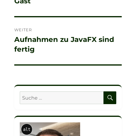
Gast
Beitrag:
WEITER
Aufnahmen zu JavaFX sind
Nächster
fertig
Beitrag:
SUCHE
Suche
nach:
alt