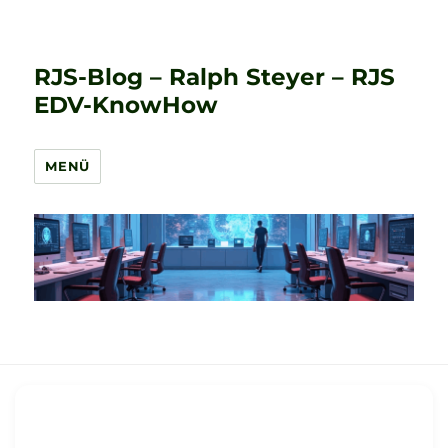
RJS-Blog – Ralph Steyer – RJS
EDV-KnowHow
MENÜ