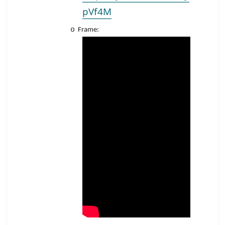
pVf4M
o
Frame: