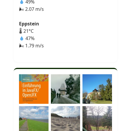
49%
🌬 2.07 m/s
Eppstein
🌡 21°C
47%
🌬 1.79 m/s