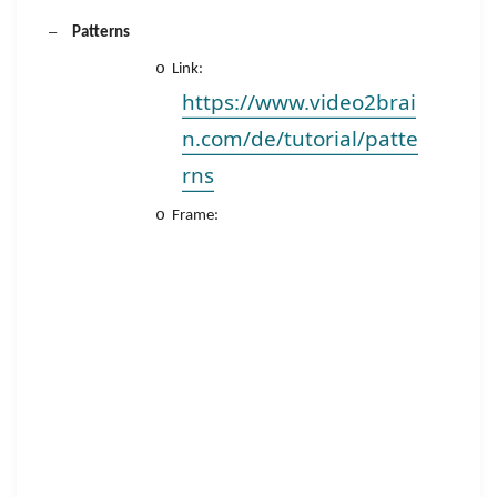
–
Patterns
o
Link:
https://www.video2brai
n.com/de/tutorial/patte
rns
o
Frame: