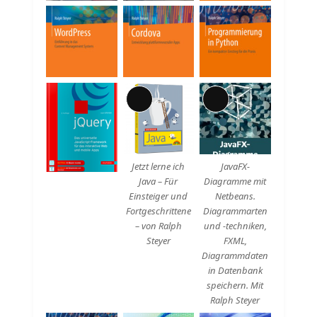
Lange
Lange
Beschreibung
Beschreibung
Jetzt lerne ich
JavaFX-
Java – Für
Diagramme mit
Einsteiger und
Netbeans.
Fortgeschrittene
Diagrammarten
– von Ralph
und -techniken,
Steyer
FXML,
Diagrammdaten
in Datenbank
speichern. Mit
Ralph Steyer