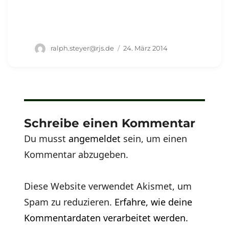
Autor
Veröffentlicht
ralph.steyer@rjs.de
24. März 2014
am
Schreibe einen Kommentar
Du musst
angemeldet
sein, um einen
Kommentar abzugeben.
Diese Website verwendet Akismet, um
Spam zu reduzieren.
Erfahre, wie deine
Kommentardaten verarbeitet werden.