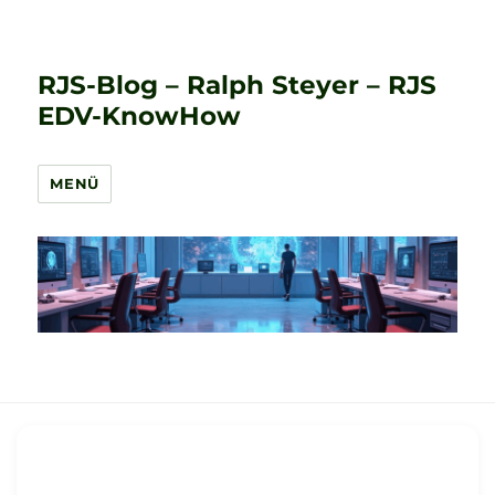
RJS-Blog – Ralph Steyer – RJS
EDV-KnowHow
MENÜ