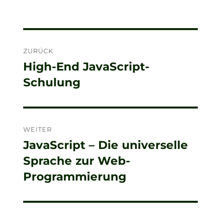
Beitragsnavigation
ZURÜCK
High-End JavaScript-
Vorheriger
Schulung
Beitrag:
WEITER
JavaScript – Die universelle
Nächster
Sprache zur Web-
Beitrag:
Programmierung