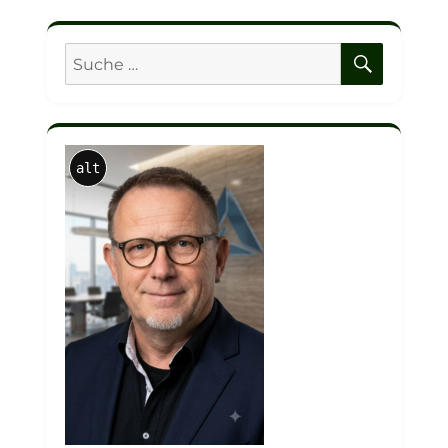
SUCHE
Suche
nach:
alt