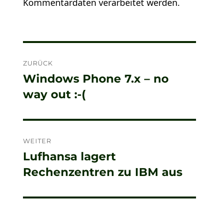
Kommentardaten verarbeitet werden.
Beitragsnavigation
ZURÜCK
Windows Phone 7.x – no
Vorheriger
way out :-(
Beitrag:
WEITER
Lufhansa lagert
Nächster
Rechenzentren zu IBM aus
Beitrag: