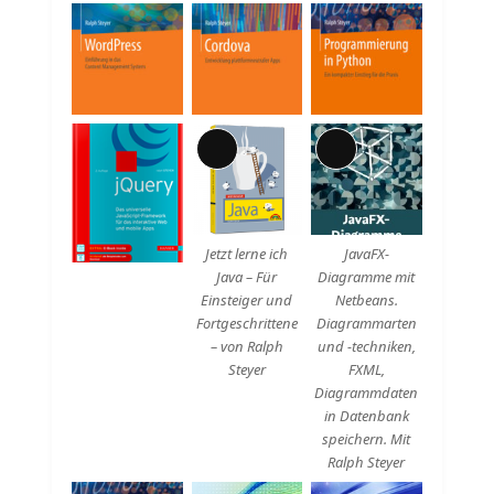
Lange
Lange
Beschreibung
Beschreibung
Jetzt lerne ich
JavaFX-
Java – Für
Diagramme mit
Einsteiger und
Netbeans.
Fortgeschrittene
Diagrammarten
– von Ralph
und -techniken,
Steyer
FXML,
Diagrammdaten
in Datenbank
speichern. Mit
Ralph Steyer