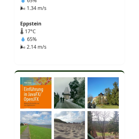
65%
🌬 1.34 m/s
Eppstein
🌡 17°C
65%
🌬 2.14 m/s