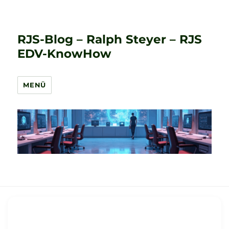
RJS-Blog – Ralph Steyer – RJS
EDV-KnowHow
MENÜ