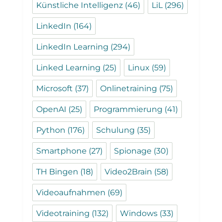
Künstliche Intelligenz
(46)
LiL
(296)
LinkedIn
(164)
LinkedIn Learning
(294)
Linked Learning
(25)
Linux
(59)
Microsoft
(37)
Onlinetraining
(75)
OpenAI
(25)
Programmierung
(41)
Python
(176)
Schulung
(35)
Smartphone
(27)
Spionage
(30)
TH Bingen
(18)
Video2Brain
(58)
Videoaufnahmen
(69)
Videotraining
(132)
Windows
(33)