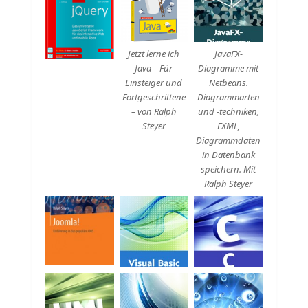
Beschreibung
Beschreibung
Jetzt lerne ich
JavaFX-
Java – Für
Diagramme mit
Einsteiger und
Netbeans.
Fortgeschrittene
Diagrammarten
– von Ralph
und -techniken,
Steyer
FXML,
Diagrammdaten
in Datenbank
speichern. Mit
Ralph Steyer