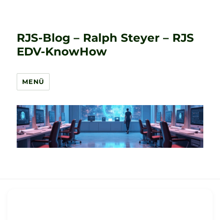
RJS-Blog – Ralph Steyer – RJS
EDV-KnowHow
MENÜ