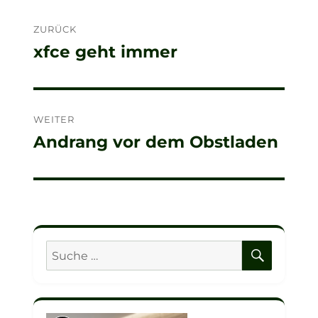
Beitragsnavigation
ZURÜCK
xfce geht immer
Vorheriger
Beitrag:
WEITER
Andrang vor dem Obstladen
Nächster
Beitrag:
SUCHE
Suche
nach: