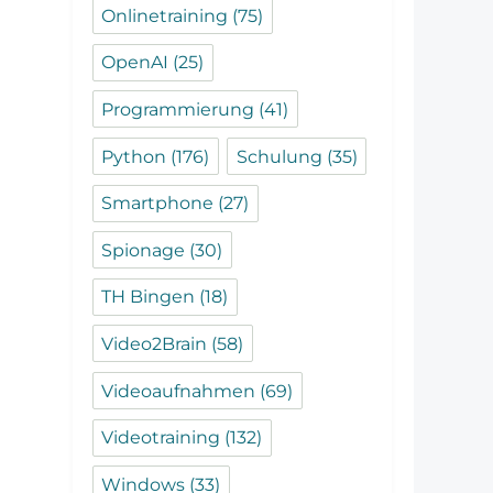
Onlinetraining
(75)
OpenAI
(25)
Programmierung
(41)
Python
(176)
Schulung
(35)
Smartphone
(27)
Spionage
(30)
TH Bingen
(18)
Video2Brain
(58)
Videoaufnahmen
(69)
Videotraining
(132)
Windows
(33)