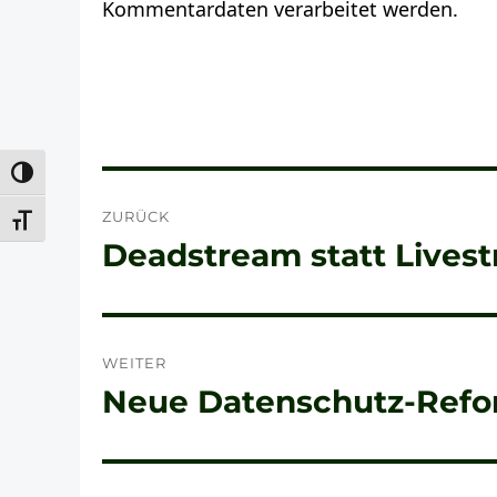
Kommentardaten verarbeitet werden.
UMSCHALTEN AUF HOHE KONTRASTE
Beitragsnavigation
ZURÜCK
SCHRIFT VERGRÖSSERN
Deadstream statt Lives
Vorheriger
Beitrag:
WEITER
Neue Datenschutz-Refo
Nächster
Beitrag: