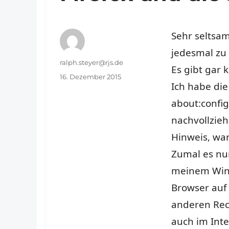
Sehr seltsam
jedesmal zu
Autor
ralph.steyer@rjs.de
Es gibt gar 
Veröffentlicht
16. Dezember 2015
Ich habe die
am
about:config
nachvollzieh
Hinweis, war
Zumal es nur
meinem Win
Browser auf
anderen Rech
auch im Inte