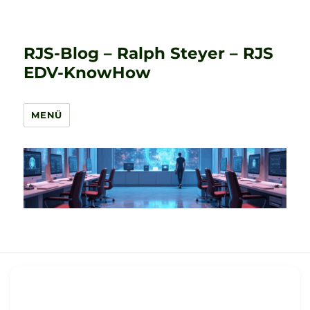
RJS-Blog – Ralph Steyer – RJS
EDV-KnowHow
MENÜ