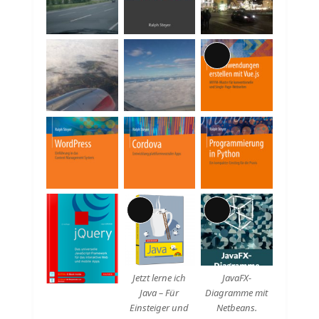
Beschreibung
Lange
Beschreibung
Lange
Lange
Beschreibung
Beschreibung
Jetzt lerne ich
JavaFX-
Java – Für
Diagramme mit
Einsteiger und
Netbeans.