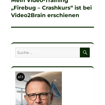
Mein Video-Training
Nächster
„Firebug – Crashkurs“ ist bei
Beitrag:
Video2Brain erschienen
SUCHE
Suche
nach:
alt