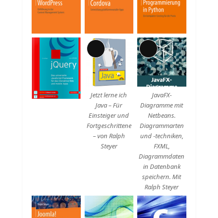
Lange
Lange
Beschreibung
Beschreibung
Jetzt lerne ich
JavaFX-
Java – Für
Diagramme mit
Einsteiger und
Netbeans.
Fortgeschrittene
Diagrammarten
– von Ralph
und -techniken,
Steyer
FXML,
Diagrammdaten
in Datenbank
speichern. Mit
Ralph Steyer