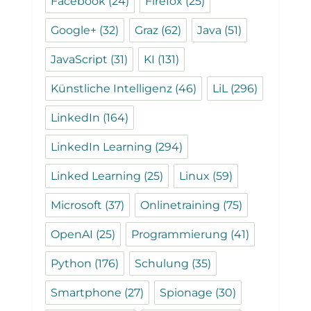
Facebook
(24)
Firefox
(25)
Google+
(32)
Graz
(62)
Java
(51)
JavaScript
(31)
KI
(131)
Künstliche Intelligenz
(46)
LiL
(296)
LinkedIn
(164)
LinkedIn Learning
(294)
Linked Learning
(25)
Linux
(59)
Microsoft
(37)
Onlinetraining
(75)
OpenAI
(25)
Programmierung
(41)
Python
(176)
Schulung
(35)
Smartphone
(27)
Spionage
(30)