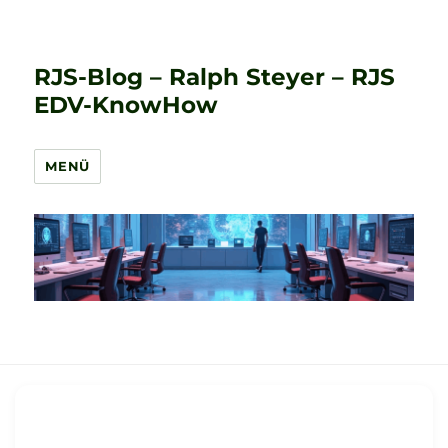
RJS-Blog – Ralph Steyer – RJS
EDV-KnowHow
MENÜ