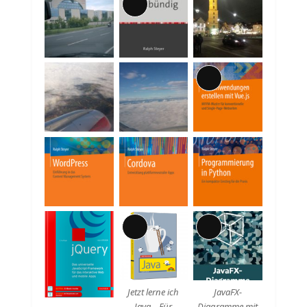
Lange
Beschreibung
Lange
Beschreibung
Lange
Lange
Beschreibung
Beschreibung
Jetzt lerne ich
JavaFX-
Java – Für
Diagramme mit