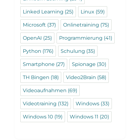
Linked Learning
(25)
Linux
(59)
Microsoft
(37)
Onlinetraining
(75)
OpenAI
(25)
Programmierung
(41)
Python
(176)
Schulung
(35)
Smartphone
(27)
Spionage
(30)
TH Bingen
(18)
Video2Brain
(58)
Videoaufnahmen
(69)
Videotraining
(132)
Windows
(33)
Windows 10
(19)
Windows 11
(20)