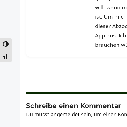
will, wenn m
ist. Um mich
dieser Abzock
App aus. Ich
brauchen wür
UMSCHALTEN AUF HOHE KONTRASTE
SCHRIFT VERGRÖSSERN
Schreibe einen Kommentar
Du musst
angemeldet
sein, um einen Ko