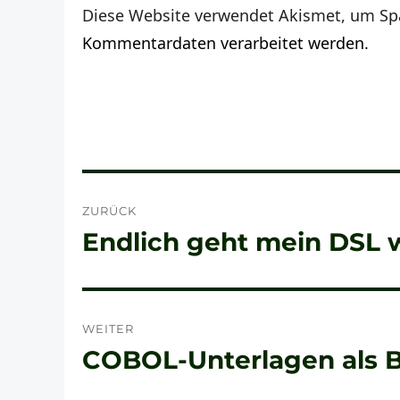
Diese Website verwendet Akismet, um Sp
Kommentardaten verarbeitet werden.
Beitragsnavigation
ZURÜCK
Endlich geht mein DSL 
Vorheriger
Beitrag:
WEITER
COBOL-Unterlagen als 
Nächster
Beitrag: