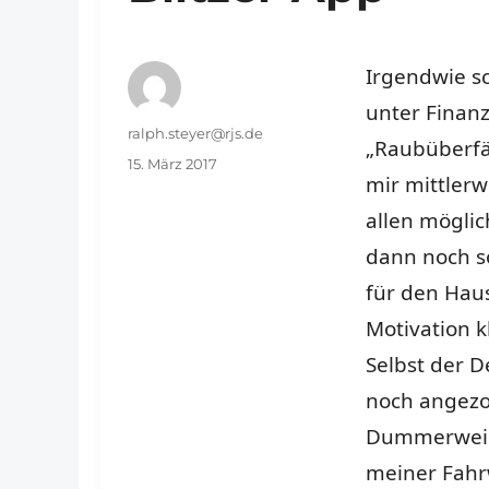
Irgendwie 
unter Finanz
Autor
ralph.steyer@rjs.de
„Raubüberfä
Veröffentlicht
15. März 2017
mir mittlerw
am
allen mögli
dann noch s
für den Hau
Motivation k
Selbst der 
noch angez
Dummerweise 
meiner Fahrw