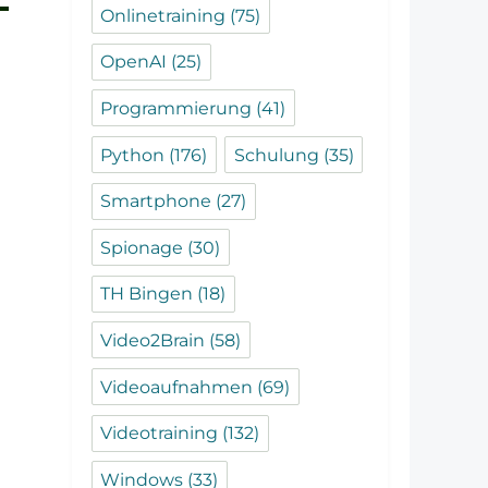
Onlinetraining
(75)
OpenAI
(25)
Programmierung
(41)
Python
(176)
Schulung
(35)
Smartphone
(27)
Spionage
(30)
TH Bingen
(18)
Video2Brain
(58)
Videoaufnahmen
(69)
Videotraining
(132)
Windows
(33)