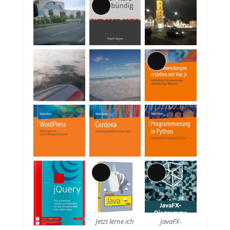
Lange
Beschreibung
Lange
Beschreibung
Lange
Lange
Beschreibung
Beschreibung
Jetzt lerne ich
JavaFX-