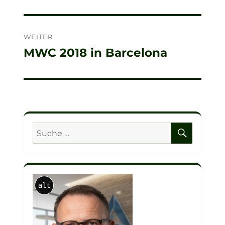
Beitrag:
WEITER
MWC 2018 in Barcelona
Nächster
Beitrag:
SUCHE
Suche
nach:
alt