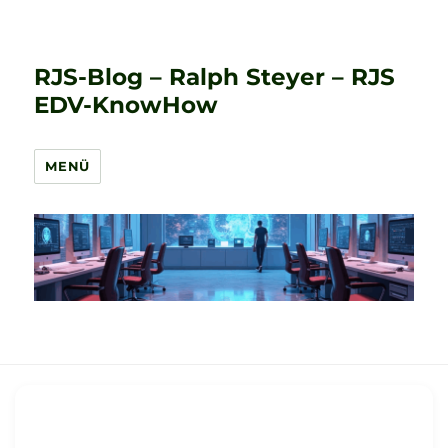
RJS-Blog – Ralph Steyer – RJS
EDV-KnowHow
MENÜ