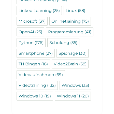
Linked Learning
(25)
Linux
(58)
Microsoft
(37)
Onlinetraining
(75)
OpenAI
(25)
Programmierung
(41)
Python
(176)
Schulung
(35)
Smartphone
(27)
Spionage
(30)
TH Bingen
(18)
Video2Brain
(58)
Videoaufnahmen
(69)
Videotraining
(132)
Windows
(33)
Windows 10
(19)
Windows 11
(20)