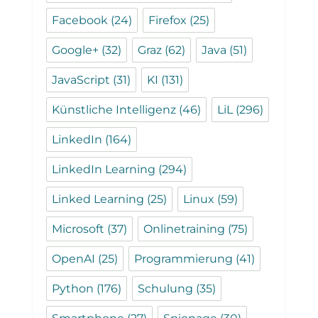
Facebook
(24)
Firefox
(25)
Google+
(32)
Graz
(62)
Java
(51)
JavaScript
(31)
KI
(131)
Künstliche Intelligenz
(46)
LiL
(296)
LinkedIn
(164)
LinkedIn Learning
(294)
Linked Learning
(25)
Linux
(59)
Microsoft
(37)
Onlinetraining
(75)
OpenAI
(25)
Programmierung
(41)
Python
(176)
Schulung
(35)