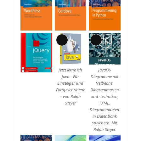
Lange
Lange
Beschreibung
Beschreibung
Jetzt lerne ich
JavaFX-
Java – Für
Diagramme mit
Einsteiger und
Netbeans.
Fortgeschrittene
Diagrammarten
– von Ralph
und -techniken,
Steyer
FXML,
Diagrammdaten
in Datenbank
speichern. Mit
Ralph Steyer