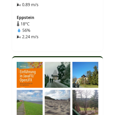
🌬 0.89 m/s
Eppstein
🌡 18°C
56%
🌬 2.24 m/s