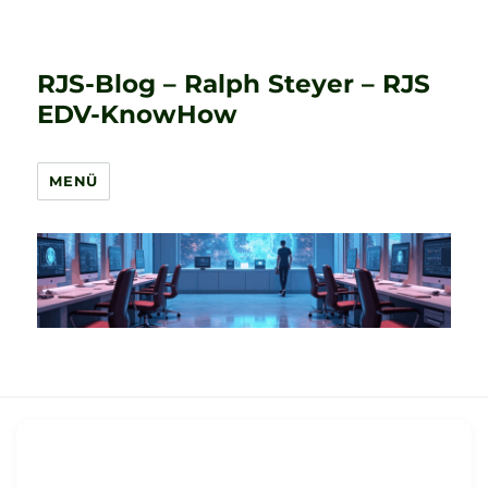
RJS-Blog – Ralph Steyer – RJS
EDV-KnowHow
MENÜ