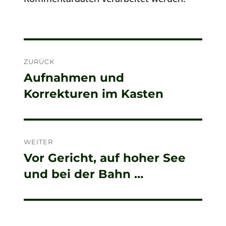
Beitragsnavigation
ZURÜCK
Aufnahmen und
Vorheriger
Korrekturen im Kasten
Beitrag:
WEITER
Vor Gericht, auf hoher See
Nächster
und bei der Bahn …
Beitrag: