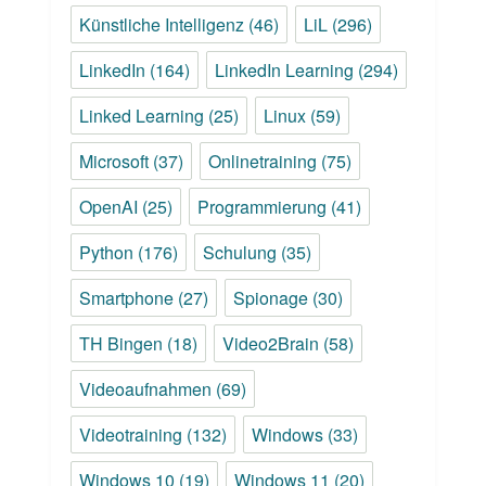
Künstliche Intelligenz
(46)
LiL
(296)
LinkedIn
(164)
LinkedIn Learning
(294)
Linked Learning
(25)
Linux
(59)
Microsoft
(37)
Onlinetraining
(75)
OpenAI
(25)
Programmierung
(41)
Python
(176)
Schulung
(35)
Smartphone
(27)
Spionage
(30)
TH Bingen
(18)
Video2Brain
(58)
Videoaufnahmen
(69)
Videotraining
(132)
Windows
(33)
Windows 10
(19)
Windows 11
(20)