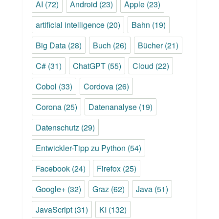
AI
(72)
Android
(23)
Apple
(23)
artificial intelligence
(20)
Bahn
(19)
Big Data
(28)
Buch
(26)
Bücher
(21)
C#
(31)
ChatGPT
(55)
Cloud
(22)
Cobol
(33)
Cordova
(26)
Corona
(25)
Datenanalyse
(19)
Datenschutz
(29)
Entwickler-Tipp zu Python
(54)
Facebook
(24)
Firefox
(25)
Google+
(32)
Graz
(62)
Java
(51)
JavaScript
(31)
KI
(132)