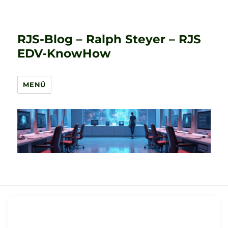
RJS-Blog – Ralph Steyer – RJS
EDV-KnowHow
MENÜ