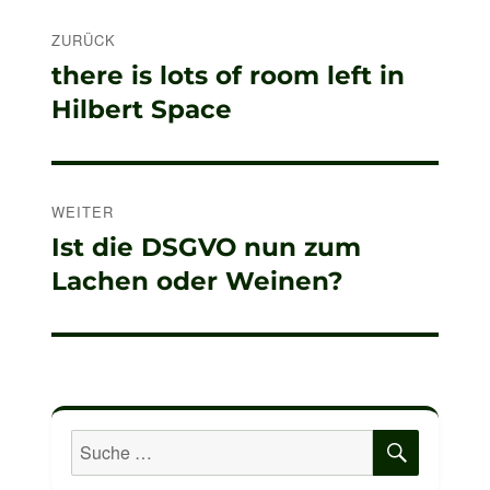
Beitragsnavigation
ZURÜCK
Vorheriger
there is lots of room left in
Beitrag:
Hilbert Space
WEITER
Nächster
Ist die DSGVO nun zum
Beitrag:
Lachen oder Weinen?
SUCHE
Suche
nach: