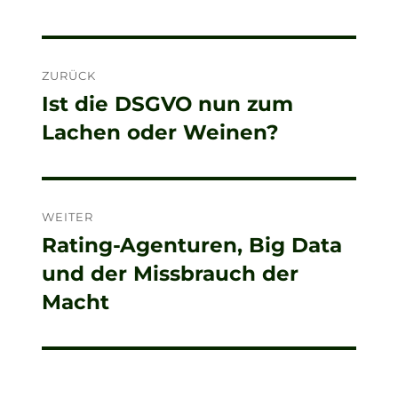
Beitragsnavigation
ZURÜCK
Ist die DSGVO nun zum
Vorheriger
Lachen oder Weinen?
Beitrag:
WEITER
Rating-Agenturen, Big Data
Nächster
und der Missbrauch der
Beitrag:
Macht