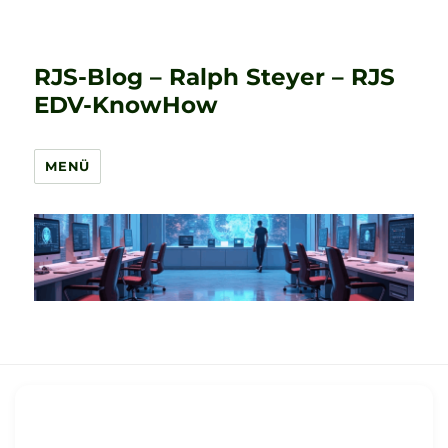
RJS-Blog – Ralph Steyer – RJS
EDV-KnowHow
MENÜ