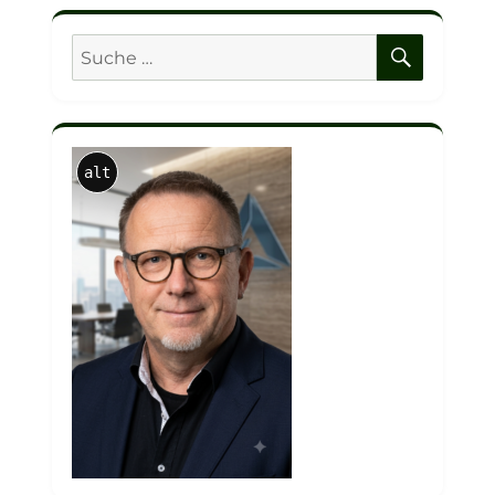
SUCHE
Suche
nach:
alt