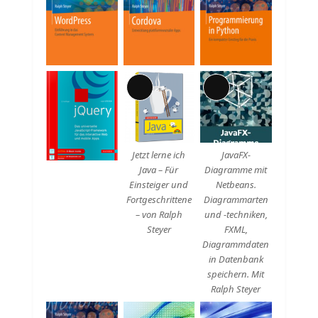
Lange
Lange
Beschreibung
Beschreibung
Jetzt lerne ich
JavaFX-
Java – Für
Diagramme mit
Einsteiger und
Netbeans.
Fortgeschrittene
Diagrammarten
– von Ralph
und -techniken,
Steyer
FXML,
Diagrammdaten
in Datenbank
speichern. Mit
Ralph Steyer