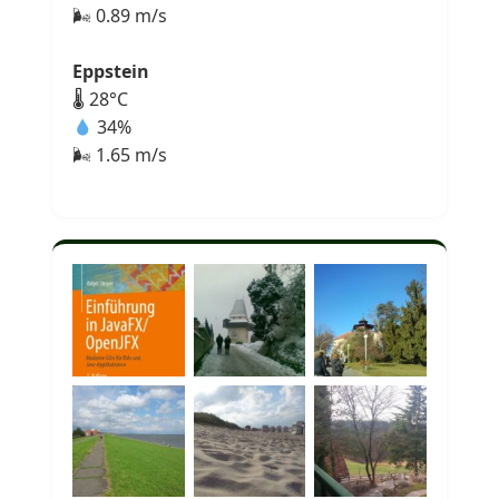
🌬 0.89 m/s
Eppstein
🌡 28°C
34%
🌬 1.65 m/s