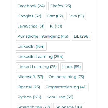
Facebook
(24)
Firefox
(25)
Google+
(32)
Graz
(62)
Java
(51)
JavaScript
(31)
KI
(131)
Künstliche Intelligenz
(46)
LiL
(296)
LinkedIn
(164)
LinkedIn Learning
(294)
Linked Learning
(25)
Linux
(59)
Microsoft
(37)
Onlinetraining
(75)
OpenAI
(25)
Programmierung
(41)
Python
(176)
Schulung
(35)
Smartphone
(27)
Spionage
(30)