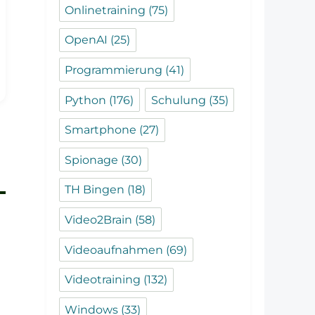
Onlinetraining
(75)
OpenAI
(25)
Programmierung
(41)
Python
(176)
Schulung
(35)
Smartphone
(27)
Spionage
(30)
TH Bingen
(18)
Video2Brain
(58)
Videoaufnahmen
(69)
Videotraining
(132)
Windows
(33)