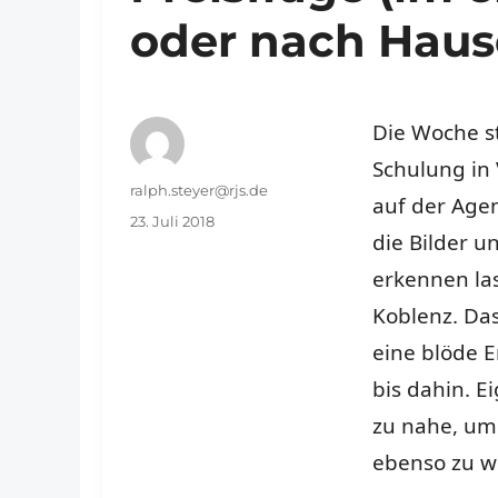
oder nach Haus
Die Woche s
Schulung in
Autor
ralph.steyer@rjs.de
auf der Age
Veröffentlicht
23. Juli 2018
die Bilder u
am
erkennen la
Koblenz. Das 
eine blöde 
bis dahin. Ei
zu nahe, um 
ebenso zu we