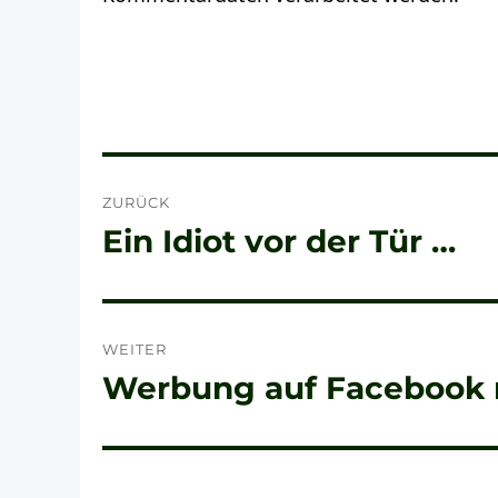
Beitragsnavigation
ZURÜCK
Ein Idiot vor der Tür …
Vorheriger
Beitrag:
WEITER
Werbung auf Facebook 
Nächster
Beitrag: