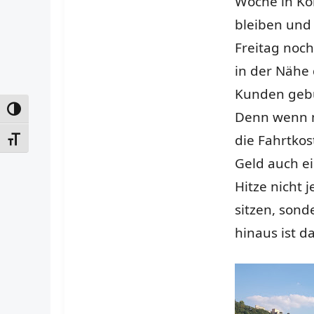
Woche in Ko
bleiben und
Freitag noch
in der Nähe
Kunden geb
UMSCHALTEN AUF HOHE KONTRASTE
Denn wenn ma
die Fahrtkos
SCHRIFT VERGRÖSSERN
Geld auch e
Hitze nicht 
sitzen, sond
hinaus ist d