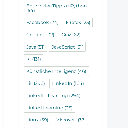
Entwickler-Tipp zu Python
(54)
Facebook
(24)
Firefox
(25)
Google+
(32)
Graz
(62)
Java
(51)
JavaScript
(31)
KI
(131)
Künstliche Intelligenz
(46)
LiL
(296)
LinkedIn
(164)
LinkedIn Learning
(294)
Linked Learning
(25)
Linux
(59)
Microsoft
(37)