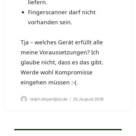
liefern.
Fingerscanner darf nicht
vorhanden sein.
Tja – welches Gerät erfüllt alle
meine Voraussetzungen? Ich
glaube nicht, dass es das gibt.
Werde wohl Kompromisse
eingehen müssen :-(.
Autor
Veröffentlicht
ralph.steyer@rjs.de
25. August 2018
am