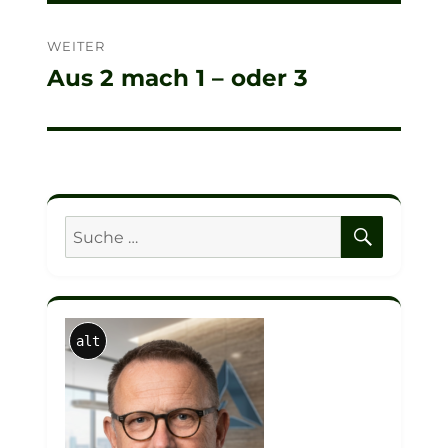
WEITER
Aus 2 mach 1 – oder 3
Nächster
Beitrag:
SUCHE
Suche
nach:
alt