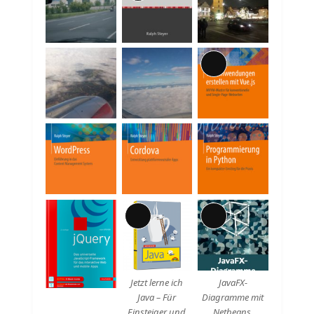
Beschreibung
Lange
Beschreibung
Lange
Lange
Beschreibung
Beschreibung
Jetzt lerne ich
JavaFX-
Java – Für
Diagramme mit
Einsteiger und
Netbeans.