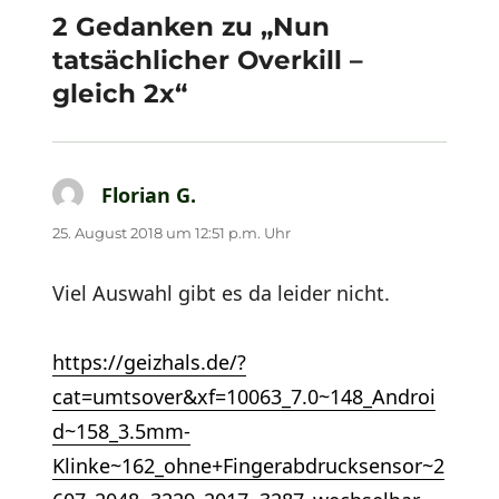
2 Gedanken zu „Nun
tatsächlicher Overkill –
gleich 2x“
Florian G.
sagt:
25. August 2018 um 12:51 p.m. Uhr
Viel Auswahl gibt es da leider nicht.
https://geizhals.de/?
cat=umtsover&xf=10063_7.0~148_Androi
d~158_3.5mm-
Klinke~162_ohne+Fingerabdrucksensor~2