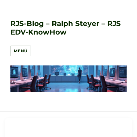
RJS-Blog – Ralph Steyer – RJS
EDV-KnowHow
MENÜ