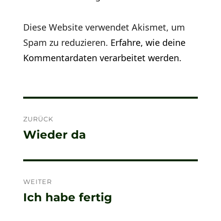
Diese Website verwendet Akismet, um
Spam zu reduzieren.
Erfahre, wie deine
Kommentardaten verarbeitet werden.
Beitragsnavigation
ZURÜCK
Wieder da
Vorheriger
Beitrag:
WEITER
Ich habe fertig
Nächster
Beitrag: