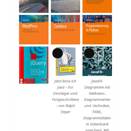
Beschreibung
Lange
Lange
Beschreibung
Beschreibung
Jetzt lerne ich
JavaFX-
Java – Für
Diagramme mit
Einsteiger und
Netbeans.
Fortgeschrittene
Diagrammarten
– von Ralph
und -techniken,
Steyer
FXML,
Diagrammdaten
in Datenbank
speichern. Mit