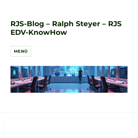
RJS-Blog – Ralph Steyer – RJS
EDV-KnowHow
MENÜ