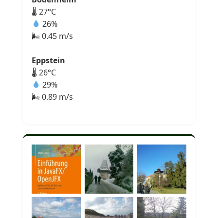
🌡 27°C
26%
🌬 0.45 m/s
Eppstein
🌡 26°C
29%
🌬 0.89 m/s