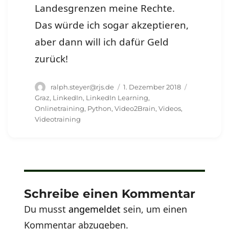
Landesgrenzen meine Rechte.
Das würde ich sogar akzeptieren,
aber dann will ich dafür Geld
zurück!
Autor
Veröffentlicht
Schlagwört
ralph.steyer@rjs.de
1. Dezember 2018
am
Graz
,
LinkedIn
,
LinkedIn Learning
,
Onlinetraining
,
Python
,
Video2Brain
,
Videos
,
Videotraining
Schreibe einen Kommentar
Du musst
angemeldet
sein, um einen
Kommentar abzugeben.