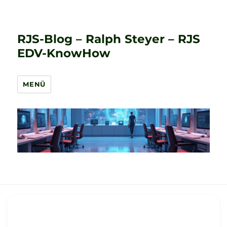
RJS-Blog – Ralph Steyer – RJS
EDV-KnowHow
MENÜ