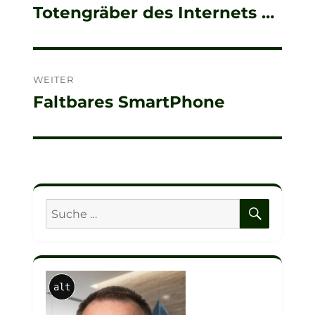
Totengräber des Internets …
Beitrag:
WEITER
Faltbares SmartPhone
Nächster
Beitrag:
SUCHE
Suche
nach:
alt