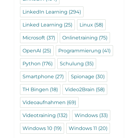
LinkedIn Learning
(294)
Linked Learning
(25)
Linux
(58)
Microsoft
(37)
Onlinetraining
(75)
OpenAI
(25)
Programmierung
(41)
Python
(176)
Schulung
(35)
Smartphone
(27)
Spionage
(30)
TH Bingen
(18)
Video2Brain
(58)
Videoaufnahmen
(69)
Videotraining
(132)
Windows
(33)
Windows 10
(19)
Windows 11
(20)