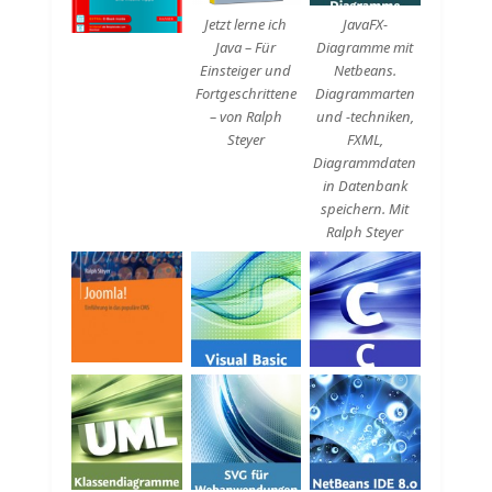
Jetzt lerne ich
JavaFX-
Java – Für
Diagramme mit
Einsteiger und
Netbeans.
Fortgeschrittene
Diagrammarten
– von Ralph
und -techniken,
Steyer
FXML,
Diagrammdaten
in Datenbank
speichern. Mit
Ralph Steyer