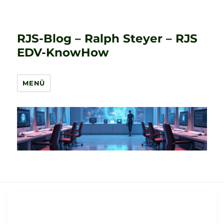
RJS-Blog – Ralph Steyer – RJS
EDV-KnowHow
MENÜ