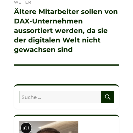
WEITER
Ältere Mitarbeiter sollen von
Nächster
DAX-Unternehmen
Beitrag:
aussortiert werden, da sie
der digitalen Welt nicht
gewachsen sind
SUCHE
Suche
nach:
alt