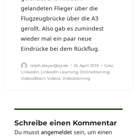
gelandeten Flieger über die
Flugzeugbrücke über die A3
gerollt. Also gab es zumindest
wieder mal ein paar neue
Eindrücke bei dem Rückflug.
Autor
Veröffentlicht
Schlagwörter
ralph.steyer@rjs.de
16. April 2019
Graz
,
am
LinkedIn
,
LinkedIn Learning
,
Onlinetraining
,
Video2Brain
,
Videos
,
Videotraining
Schreibe einen Kommentar
Du musst
angemeldet
sein, um einen