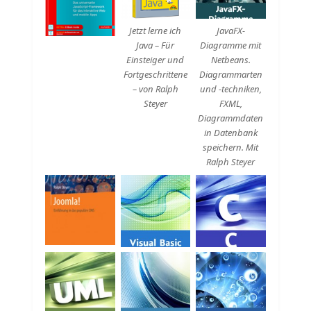
Jetzt lerne ich
JavaFX-
Java – Für
Diagramme mit
Einsteiger und
Netbeans.
Fortgeschrittene
Diagrammarten
– von Ralph
und -techniken,
Steyer
FXML,
Diagrammdaten
in Datenbank
speichern. Mit
Ralph Steyer