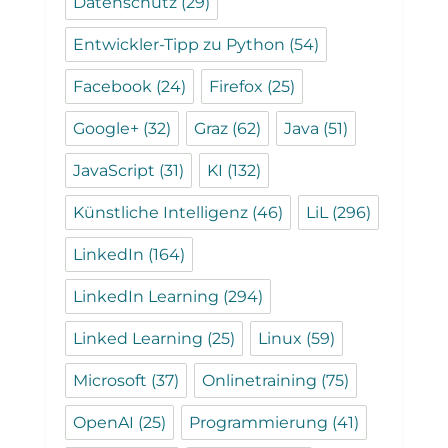
Datenschutz
(29)
Entwickler-Tipp zu Python
(54)
Facebook
(24)
Firefox
(25)
Google+
(32)
Graz
(62)
Java
(51)
JavaScript
(31)
KI
(132)
Künstliche Intelligenz
(46)
LiL
(296)
LinkedIn
(164)
LinkedIn Learning
(294)
Linked Learning
(25)
Linux
(59)
Microsoft
(37)
Onlinetraining
(75)
OpenAI
(25)
Programmierung
(41)