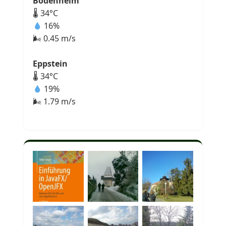
Bodenheim
🌡 34°C
16%
🌬 0.45 m/s
Eppstein
🌡 34°C
19%
🌬 1.79 m/s