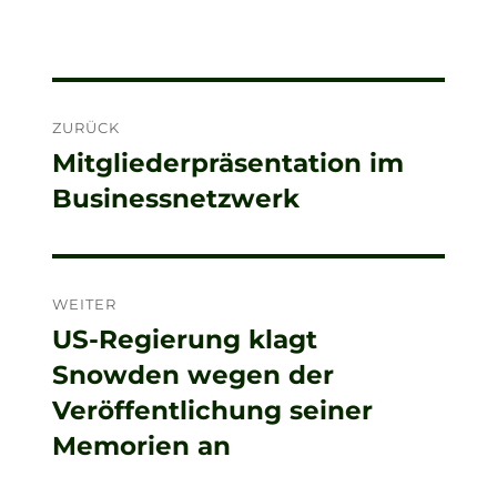
Beitragsnavigation
ZURÜCK
Mitgliederpräsentation im
Vorheriger
Businessnetzwerk
Beitrag:
WEITER
US-Regierung klagt
Nächster
Snowden wegen der
Beitrag:
Veröffentlichung seiner
Memorien an