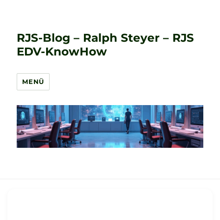
RJS-Blog – Ralph Steyer – RJS
EDV-KnowHow
MENÜ