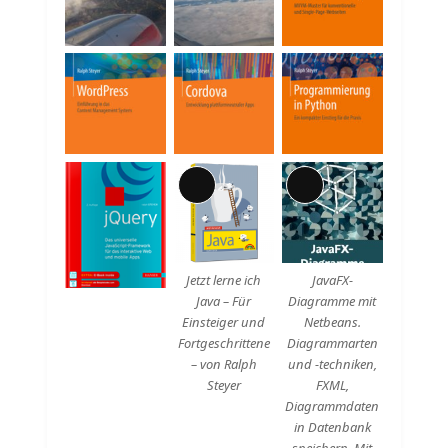
Beschreibung
Lange
Lange
Beschreibung
Beschreibung
Jetzt lerne ich
JavaFX-
Java – Für
Diagramme mit
Einsteiger und
Netbeans.
Fortgeschrittene
Diagrammarten
– von Ralph
und -techniken,
Steyer
FXML,
Diagrammdaten
in Datenbank
speichern. Mit