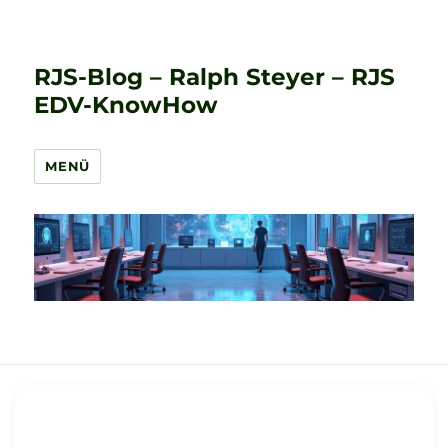
RJS-Blog – Ralph Steyer – RJS
EDV-KnowHow
MENÜ