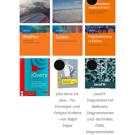
Lange
Beschreibung
Lange
Lange
Beschreibung
Beschreibung
Jetzt lerne ich
JavaFX-
Java – Für
Diagramme mit
Einsteiger und
Netbeans.
Fortgeschrittene
Diagrammarten
– von Ralph
und -techniken,
Steyer
FXML,
Diagrammdaten