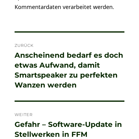
Kommentardaten verarbeitet werden.
Beitragsnavigation
ZURÜCK
Anscheinend bedarf es doch
Vorheriger
etwas Aufwand, damit
Beitrag:
Smartspeaker zu perfekten
Wanzen werden
WEITER
Gefahr – Software-Update in
Nächster
Stellwerken in FFM
Beitrag: