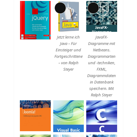
Lange
Lange
Beschreibung
Beschreibung
Jetzt lerne ich
JavaFX-
Java – Für
Diagramme mit
Einsteiger und
Netbeans.
Fortgeschrittene
Diagrammarten
– von Ralph
und -techniken,
Steyer
FXML,
Diagrammdaten
in Datenbank
speichern. Mit
Ralph Steyer