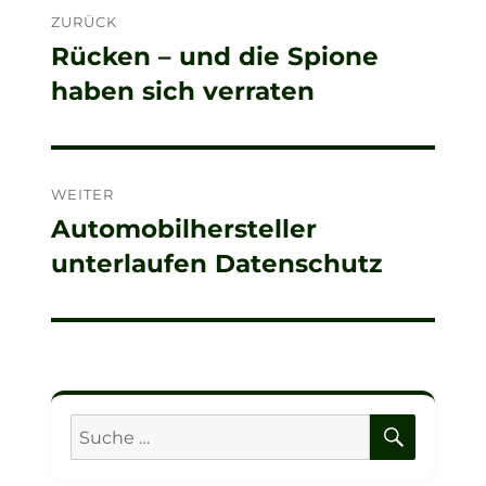
ZURÜCK
Rücken – und die Spione
Vorheriger
haben sich verraten
Beitrag:
WEITER
Automobilhersteller
Nächster
unterlaufen Datenschutz
Beitrag:
SUCHE
Suche
nach: