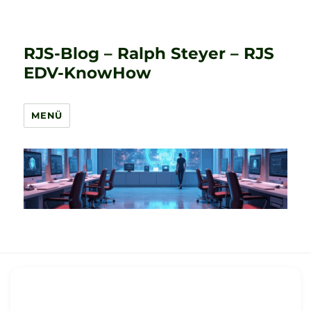
RJS-Blog – Ralph Steyer – RJS
EDV-KnowHow
MENÜ