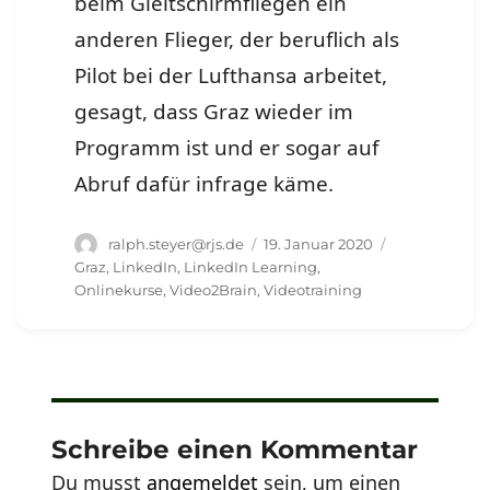
beim Gleitschirmfliegen ein
anderen Flieger, der beruflich als
Pilot bei der Lufthansa arbeitet,
gesagt, dass Graz wieder im
Programm ist und er sogar auf
Abruf dafür infrage käme.
Autor
Veröffentlicht
Schlagwörter
ralph.steyer@rjs.de
19. Januar 2020
am
Graz
,
LinkedIn
,
LinkedIn Learning
,
Onlinekurse
,
Video2Brain
,
Videotraining
Schreibe einen Kommentar
Du musst
angemeldet
sein, um einen