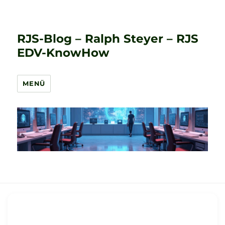
RJS-Blog – Ralph Steyer – RJS
EDV-KnowHow
MENÜ