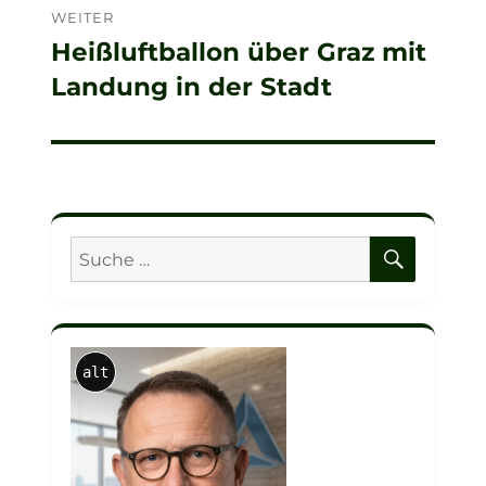
WEITER
Heißluftballon über Graz mit
Nächster
Landung in der Stadt
Beitrag:
SUCHE
Suche
nach:
alt