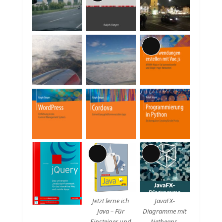
Beschreibung
Lange
Beschreibung
Lange
Lange
Beschreibung
Beschreibung
Jetzt lerne ich
JavaFX-
Java – Für
Diagramme mit
Einsteiger und
Netbeans.