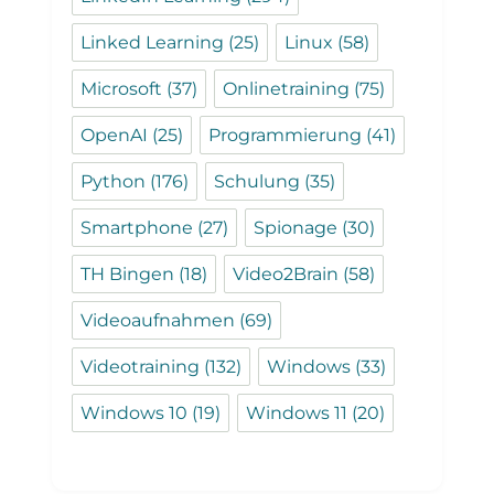
Linked Learning
(25)
Linux
(58)
Microsoft
(37)
Onlinetraining
(75)
OpenAI
(25)
Programmierung
(41)
Python
(176)
Schulung
(35)
Smartphone
(27)
Spionage
(30)
TH Bingen
(18)
Video2Brain
(58)
Videoaufnahmen
(69)
Videotraining
(132)
Windows
(33)
Windows 10
(19)
Windows 11
(20)