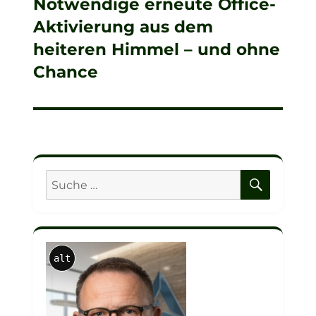
Notwendige erneute Office-
Nächster
Aktivierung aus dem
Beitrag:
heiteren Himmel – und ohne
Chance
SUCHE
Suche
nach:
alt