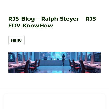
RJS-Blog – Ralph Steyer – RJS
EDV-KnowHow
MENÜ