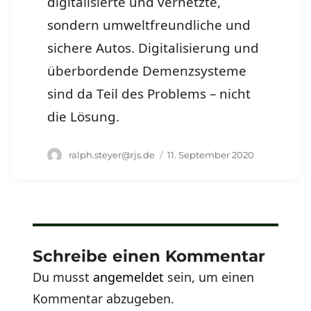
digitalisierte und vernetzte,
sondern umweltfreundliche und
sichere Autos. Digitalisierung und
überbordende Demenzsysteme
sind da Teil des Problems – nicht
die Lösung.
Autor
Veröffentlicht
ralph.steyer@rjs.de
11. September 2020
am
Schreibe einen Kommentar
Du musst
angemeldet
sein, um einen
Kommentar abzugeben.