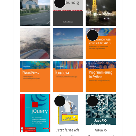
Lange
Beschreibung
Lange
Beschreibung
Lange
Lange
Beschreibung
Beschreibung
Jetzt lerne ich
JavaFX-