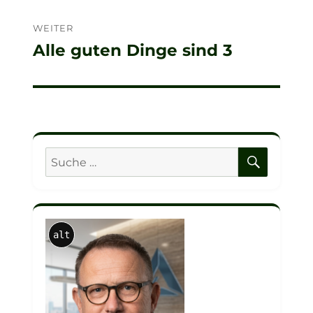
WEITER
Alle guten Dinge sind 3
Nächster
Beitrag:
SUCHE
Suche
nach:
alt