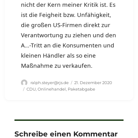
nicht der Kern meiner Kritik ist. Es
ist die Feigheit bzw. Unfähigkeit,
die großen US-Firmen direkt zur
Verantwortung zu ziehen und den
A…-Tritt an die Konsumenten und
kleinen Händler als so eine
Maßnahme zu verkaufen.
Autor
Veröffentlicht
ralph.steyer@rjs.de
21. Dezember 2020
am
Schlagwörter
CDU
,
Onlinehandel
,
Paketabgabe
Schreibe einen Kommentar