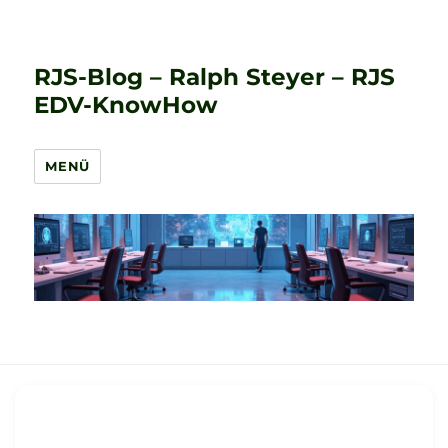
RJS-Blog – Ralph Steyer – RJS
EDV-KnowHow
MENÜ