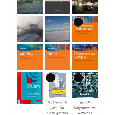
Beschreibung
Lange
Beschreibung
Lange
Lange
Beschreibung
Beschreibung
Jetzt lerne ich
JavaFX-
Java – Für
Diagramme mit
Einsteiger und
Netbeans.