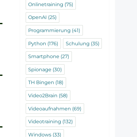
Onlinetraining
(75)
OpenAI
(25)
Programmierung
(41)
Python
(176)
Schulung
(35)
Smartphone
(27)
Spionage
(30)
TH Bingen
(18)
Video2Brain
(58)
Videoaufnahmen
(69)
Videotraining
(132)
Windows
(33)