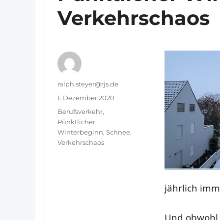
Verkehrschaos
Autor
ralph.steyer@rjs.de
Veröffentlicht
1. Dezember 2020
am
Schlagwörter
Berufsverkehr
,
Pünktlicher
Winterbeginn
,
Schnee
,
Verkehrschaos
jährlich imm
Und obwohl