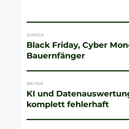
Beitragsnavigation
ZURÜCK
Black Friday, Cyber Mo
Vorheriger
Beitrag:
Bauernfänger
WEITER
KI und Datenauswertun
Nächster
Beitrag:
komplett fehlerhaft