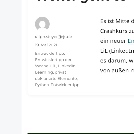
Es ist Mitte
Crashkurs z
Autor
ralph.steyer@rjs.de
ein neuer
En
Veröffentlicht
19. Mai 2021
LiL (Linked
am
Schlagwörter
Entwicklertipp
,
es darum, wi
Entwicklertipp der
Woche
,
LiL
,
LinkedIn
von außen m
Learning
,
privat
deklarierte Elemente
,
Python-Entwicklertipp