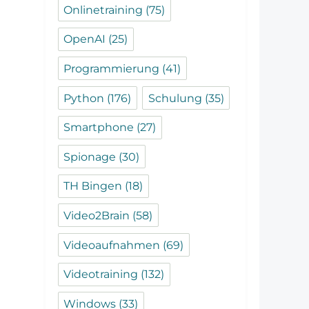
Onlinetraining
(75)
OpenAI
(25)
Programmierung
(41)
Python
(176)
Schulung
(35)
Smartphone
(27)
Spionage
(30)
TH Bingen
(18)
Video2Brain
(58)
Videoaufnahmen
(69)
Videotraining
(132)
Windows
(33)