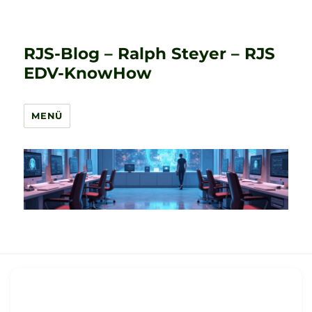
RJS-Blog – Ralph Steyer – RJS
EDV-KnowHow
MENÜ