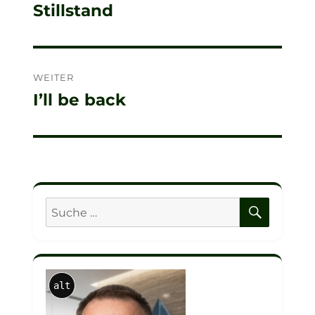
Stillstand
Beitrag:
WEITER
I’ll be back
Nächster
Beitrag:
SUCHE
Suche
nach:
alt