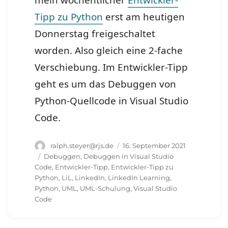
mein wöchentlicher
Entwickler-
Tipp zu Python
erst am heutigen
Donnerstag freigeschaltet
worden. Also gleich eine 2-fache
Verschiebung. Im Entwickler-Tipp
geht es um das Debuggen von
Python-Quellcode in Visual Studio
Code.
Autor
Veröffentlicht
ralph.steyer@rjs.de
16. September 2021
am
Schlagwörter
Debuggen
,
Debuggen in Visual Studio
Code
,
Entwickler-Tipp
,
Entwickler-Tipp zu
Python
,
LiL
,
LinkedIn
,
LinkedIn Learning
,
Python
,
UML
,
UML-Schulung
,
Visual Studio
Code