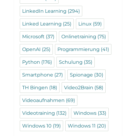
LinkedIn Learning
(294)
Linked Learning
(25)
Linux
(59)
Microsoft
(37)
Onlinetraining
(75)
OpenAI
(25)
Programmierung
(41)
Python
(176)
Schulung
(35)
Smartphone
(27)
Spionage
(30)
TH Bingen
(18)
Video2Brain
(58)
Videoaufnahmen
(69)
Videotraining
(132)
Windows
(33)
Windows 10
(19)
Windows 11
(20)