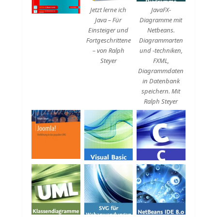
Jetzt lerne ich
JavaFX-
Java – Für
Diagramme mit
Einsteiger und
Netbeans.
Fortgeschrittene
Diagrammarten
– von Ralph
und -techniken,
Steyer
FXML,
Diagrammdaten
in Datenbank
speichern. Mit
Ralph Steyer