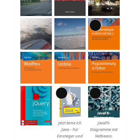
Beschreibung
Lange
Beschreibung
Lange
Lange
Beschreibung
Beschreibung
Jetzt lerne ich
JavaFX-
Java – Für
Diagramme mit
Einsteiger und
Netbeans.