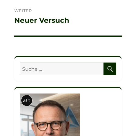
WEITER
Neuer Versuch
Nächster
Beitrag:
SUCHE
Suche
nach:
alt