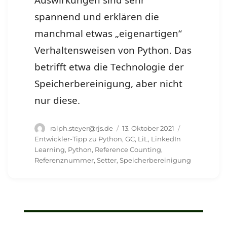
Auswirkungen sind sehr
spannend und erklären die
manchmal etwas „eigenartigen“
Verhaltensweisen von Python. Das
betrifft etwa die Technologie der
Speicherbereinigung, aber nicht
nur diese.
Autor
Veröffentlicht
Schlagwörte
ralph.steyer@rjs.de
13. Oktober 2021
am
Entwickler-Tipp zu Python
,
GC
,
LiL
,
LinkedIn
Learning
,
Python
,
Reference Counting
,
Referenznummer
,
Setter
,
Speicherbereinigung