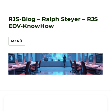
RJS-Blog – Ralph Steyer – RJS
EDV-KnowHow
MENÜ