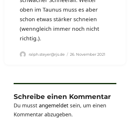
schwacher Schneefall. Weiter
oben im Taunus muss es aber
schon etwas stärker schneien
(wenngleich immer noch nicht
richtig.).
Autor
Veröffentlicht
ralph.steyer@rjs.de
26. November 2021
am
Schreibe einen Kommentar
Du musst
angemeldet
sein, um einen
Kommentar abzugeben.