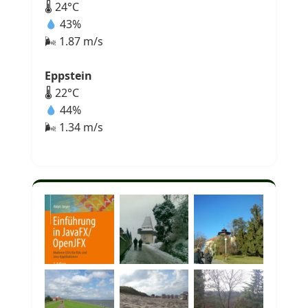
🌡 24°C
43%
🌬 1.87 m/s
Eppstein
🌡 22°C
44%
🌬 1.34 m/s