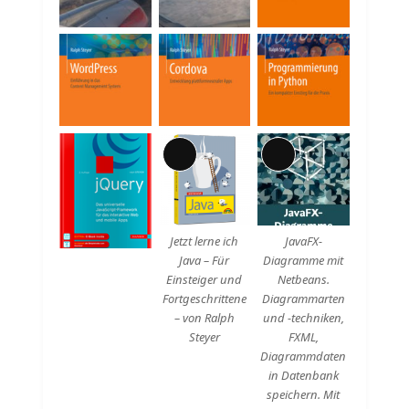
Lange
Lange
Beschreibung
Beschreibung
Jetzt lerne ich
JavaFX-
Java – Für
Diagramme mit
Einsteiger und
Netbeans.
Fortgeschrittene
Diagrammarten
– von Ralph
und -techniken,
Steyer
FXML,
Diagrammdaten
in Datenbank
speichern. Mit