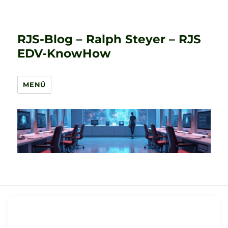
RJS-Blog – Ralph Steyer – RJS
EDV-KnowHow
MENÜ